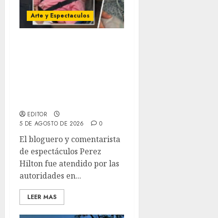
Arte y Espectaculos
Video de Perez Hilton
durante una transmisión
en vivo de TikTok lo
muestra aparentemente
autolesionándose y
cubierto de sangre
EDITOR
5 DE AGOSTO DE 2026
0
El bloguero y comentarista
de espectáculos Perez
Hilton fue atendido por las
autoridades en...
LEER MAS