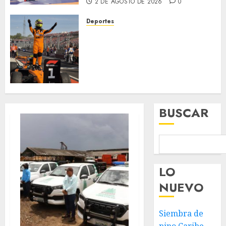
Tránsito Terrestre
2 DE AGOSTO DE 2026
0
6
5 DE AGOSTO DE 2026
0
Deportes
Internacionales
El piloto británico de McLaren
Trump advierte que Irán será
se impuso ante Verstappen y
«golpeado con mucha fuerza»
Antonelli para lograr el
mientras el acuerdo sobre el
7
primer triunfo del equipo en
Estrecho de Ormuz sigue sin
la temporada 2026
concretarse
26 DE JULIO DE 2026
0
5 DE AGOSTO DE 2026
0
BUSCAR
LO
NUEVO
Siembra de