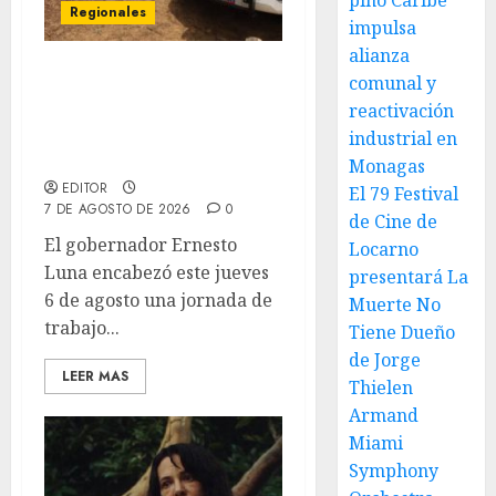
pino Caribe
Regionales
impulsa
alianza
comunal y
Siembra de pino Caribe
impulsa alianza comunal
reactivación
y reactivación industrial
industrial en
en Monagas
Monagas
EDITOR
El 79 Festival
7 DE AGOSTO DE 2026
0
de Cine de
El gobernador Ernesto
Locarno
Luna encabezó este jueves
presentará La
6 de agosto una jornada de
Muerte No
trabajo...
Tiene Dueño
de Jorge
LEER MAS
Thielen
Armand
Miami
Symphony