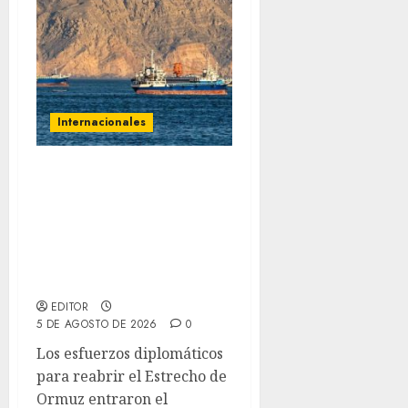
Internacionales
Trump advierte que Irán
será «golpeado con
mucha fuerza» mientras
el acuerdo sobre el
Estrecho de Ormuz sigue
sin concretarse
EDITOR
5 DE AGOSTO DE 2026
0
Los esfuerzos diplomáticos
para reabrir el Estrecho de
Ormuz entraron el