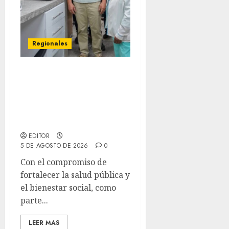
Regionales
Plan Anzoátegui Nuestro
fortalece la salud en
Bruzual con nuevo
laboratorio para el
Hospital de Clarines
EDITOR
5 DE AGOSTO DE 2026
0
Con el compromiso de
fortalecer la salud pública y
el bienestar social, como
parte...
LEER MAS