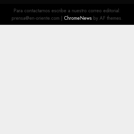
@EnOriente
(X)
Para contactarnos escribe a nuestro correo editorial:
prensa@en-oriente.com
|
ChromeNews
by AF themes.