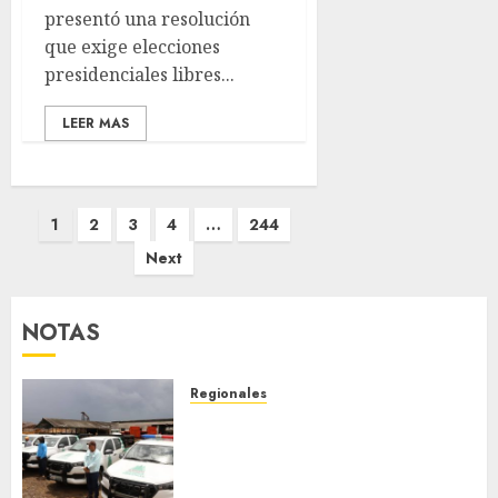
presentó una resolución
que exige elecciones
presidenciales libres...
LEER MAS
Posts
1
2
3
4
…
244
pagination
Next
NOTAS
Regionales
Siembra de pino Caribe
impulsa alianza comunal y
reactivación industrial en
Monagas