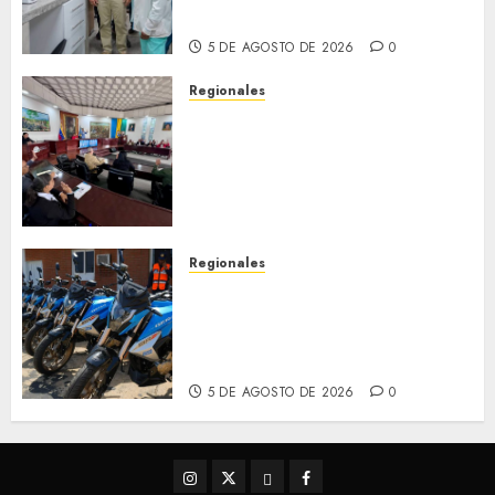
Hospital de Clarines
5 DE AGOSTO DE 2026
0
Regionales
Cleanz aprueba en 1ra
discusión Proyecto de Ley en
cuanto a Prevención en caso
de Desastres Naturales en el
estado
5 DE AGOSTO DE 2026
0
Regionales
Alcaldesa Sugey Herrera dota
con 14 motos a la Dirección de
Vigilancia y Tránsito
Terrestre
5 DE AGOSTO DE 2026
0
Instagram
Twitter
Threads
Facebook