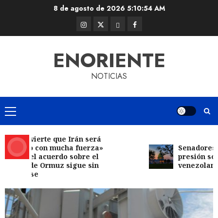
Skip
8 de agosto de 2026
5:10:55 AM
to
Instagram
Twitter
Threads
Facebook
content
@EnOriente
(X)
ENORIENTE
NOTICIAS
Primary
Menu
 advierte que Irán será
eado con mucha fuerza»
Senadores de E
ras el acuerdo sobre el
presión sobre l
cho de Ormuz sigue sin
venezolana
etarse
Regionales
Cleanz aprueba en 1ra discusión
Proyecto de Ley en cuanto a
Prevención en caso de Desastres
5