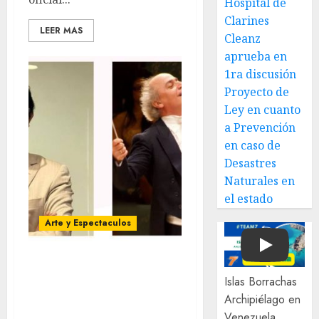
Hospital de
Clarines
LEER MAS
Cleanz
aprueba en
1ra discusión
Proyecto de
Ley en cuanto
a Prevención
en caso de
Desastres
Naturales en
el estado
Arte y Espectaculos
Play
Miami Symphony
Islas Borrachas
Orchestra (MISO)
Archipiélago en
lanzará una nueva y
Venezuela
emocionante iniciativa