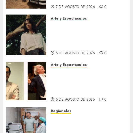
7 DE AGOSTO DE 2026
0
Arte y Espectaculos
El 79 Festival de Cine de
Locarno presentará La Muerte
No Tiene Dueño de Jorge
Thielen Armand
5 DE AGOSTO DE 2026
0
Arte y Espectaculos
Miami Symphony Orchestra
(MISO) lanzará una nueva y
emocionante iniciativa
llamada «Reach for the Stars»
5 DE AGOSTO DE 2026
0
Regionales
Plan Anzoátegui Nuestro
fortalece la salud en Bruzual
con nuevo laboratorio para el