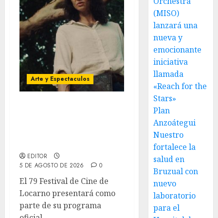
Orchestra
(MISO)
lanzará una
nueva y
emocionante
iniciativa
llamada
Arte y Espectaculos
«Reach for the
Stars»
Plan
El 79 Festival de Cine de
Locarno presentará La
Anzoátegui
Muerte No Tiene Dueño
Nuestro
de Jorge Thielen Armand
fortalece la
EDITOR
salud en
5 DE AGOSTO DE 2026
0
Bruzual con
El 79 Festival de Cine de
nuevo
Locarno presentará como
laboratorio
parte de su programa
para el
oficial...