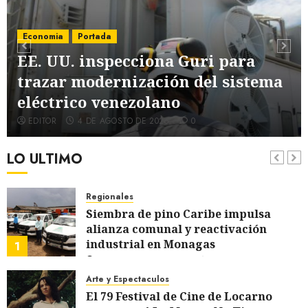
Naturales en el estado
5 DE AGOSTO DE 2026
0
Regionales
Economia
Portada
Alcaldesa Sugey Herrera dota con 14
EE. UU. inspecciona Guri para
motos a la Dirección de Vigilancia y
trazar modernización del sistema
Tránsito Terrestre
6
5 DE AGOSTO DE 2026
0
eléctrico venezolano
Internacionales
EDITOR
4 DE AGOSTO DE 2026
0
Trump advierte que Irán será
«golpeado con mucha fuerza»
LO ULTIMO
mientras el acuerdo sobre el
7
Estrecho de Ormuz sigue sin
concretarse
Regionales
5 DE AGOSTO DE 2026
0
Siembra de pino Caribe impulsa
alianza comunal y reactivación
industrial en Monagas
1
7 DE AGOSTO DE 2026
0
Arte y Espectaculos
El 79 Festival de Cine de Locarno