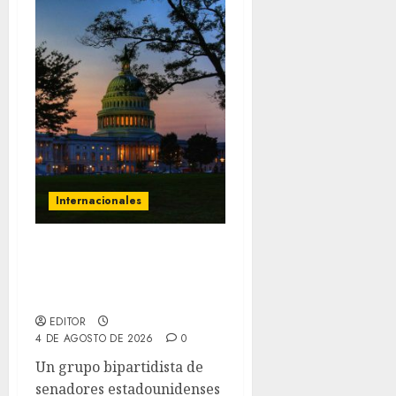
Internacionales
Senadores de EE. UU.
endurecen presión sobre
la transición venezolana
EDITOR
4 DE AGOSTO DE 2026
0
Un grupo bipartidista de
senadores estadounidenses