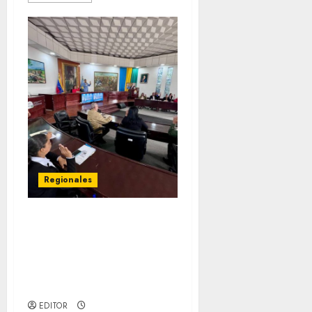
Regionales
Cleanz aprueba en 1ra
discusión Proyecto de Ley
en cuanto a Prevención
en caso de Desastres
Naturales en el estado
EDITOR