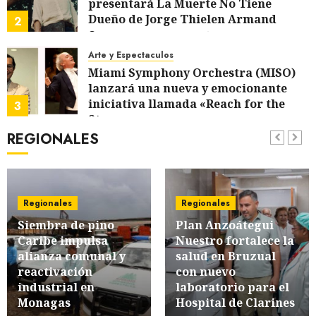
presentará La Muerte No Tiene
Dueño de Jorge Thielen Armand
2
5 DE AGOSTO DE 2026
0
Arte y Espectaculos
Miami Symphony Orchestra (MISO)
lanzará una nueva y emocionante
iniciativa llamada «Reach for the
3
Stars»
REGIONALES
5 DE AGOSTO DE 2026
0
Regionales
Plan Anzoátegui Nuestro fortalece la
salud en Bruzual con nuevo
laboratorio para el Hospital de
4
Clarines
Regionales
Regionales
5 DE AGOSTO DE 2026
0
Siembra de pino
Plan Anzoátegui
Regionales
Caribe impulsa
Nuestro fortalece la
Cleanz aprueba en 1ra discusión
alianza comunal y
salud en Bruzual
Proyecto de Ley en cuanto a
reactivación
con nuevo
Prevención en caso de Desastres
5
industrial en
laboratorio para el
Naturales en el estado
Monagas
Hospital de Clarines
5 DE AGOSTO DE 2026
0
Regionales