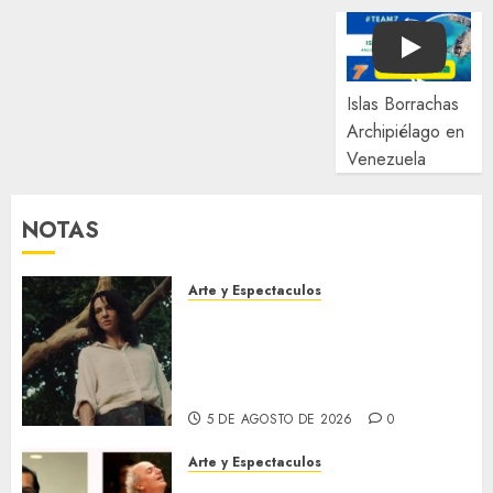
Play
Islas Borrachas
Archipiélago en
Venezuela
NOTAS
Arte y Espectaculos
El 79 Festival de Cine de
Locarno presentará La Muerte
No Tiene Dueño de Jorge
Thielen Armand
5 DE AGOSTO DE 2026
0
Arte y Espectaculos
Miami Symphony Orchestra