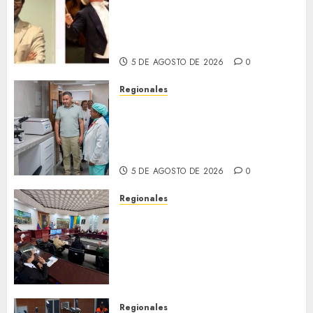
(MISO) lanzará una nueva y
emocionante iniciativa
llamada «Reach for the Stars»
5 DE AGOSTO DE 2026
0
Regionales
Plan Anzoátegui Nuestro
fortalece la salud en Bruzual
con nuevo laboratorio para el
Hospital de Clarines
5 DE AGOSTO DE 2026
0
Regionales
Cleanz aprueba en 1ra
discusión Proyecto de Ley en
cuanto a Prevención en caso
de Desastres Naturales en el
estado
5 DE AGOSTO DE 2026
0
Regionales