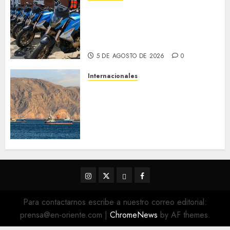
Alcaldesa Sugey Herrera dota
con 14 motos a la Dirección de
Vigilancia y Tránsito
Terrestre
5 DE AGOSTO DE 2026
0
Internacionales
Trump advierte que Irán será
«golpeado con mucha fuerza»
mientras el acuerdo sobre el
Estrecho de Ormuz sigue sin
concretarse
5 DE AGOSTO DE 2026
0
Instagram
Twitter
Threads
Facebook
@EnOriente
(X)
Para contactarnos escribe a nuestro correo editorial:
prensa@en-oriente.com
|
ChromeNews
by AF themes.