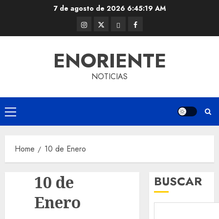
Skip
7 de agosto de 2026
6:45:19 AM
to
Instagram
Twitter
Threads
Facebook
content
@EnOriente
(X)
ENORIENTE
NOTICIAS
Primary
Menu
Home
10 de Enero
10 de
BUSCAR
Enero