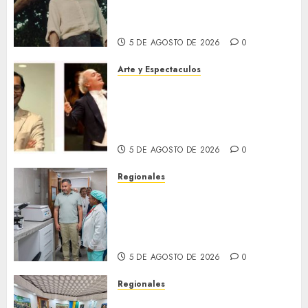
No Tiene Dueño de Jorge
Thielen Armand
5 DE AGOSTO DE 2026
0
Arte y Espectaculos
Miami Symphony Orchestra
(MISO) lanzará una nueva y
emocionante iniciativa
llamada «Reach for the Stars»
5 DE AGOSTO DE 2026
0
Regionales
Plan Anzoátegui Nuestro
fortalece la salud en Bruzual
con nuevo laboratorio para el
Hospital de Clarines
5 DE AGOSTO DE 2026
0
Regionales
Cleanz aprueba en 1ra