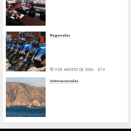
discusión Proyecto de Ley en
cuanto a Prevención en caso
de Desastres Naturales en el
estado
5 DE AGOSTO DE 2026
0
Regionales
Alcaldesa Sugey Herrera dota
con 14 motos a la Dirección de
Vigilancia y Tránsito
Terrestre
5 DE AGOSTO DE 2026
0
Internacionales
Trump advierte que Irán será
«golpeado con mucha fuerza»
mientras el acuerdo sobre el
Estrecho de Ormuz sigue sin
concretarse
5 DE AGOSTO DE 2026
0