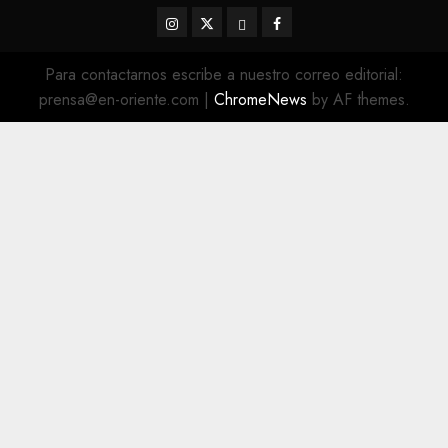
Instagram
Twitter
Threads
Facebook
@EnOriente
(X)
Para contactarnos escribe a nuestro correo editorial:
prensa@en-oriente.com
|
ChromeNews
by AF themes.