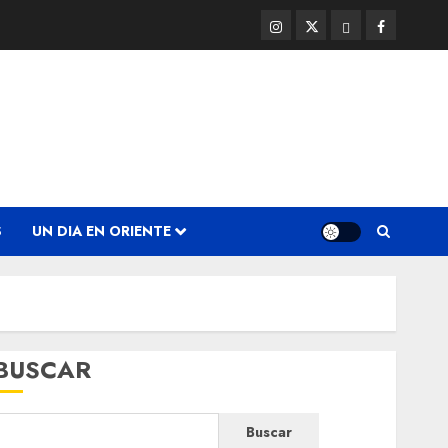
Instagram
Twitter
Threads
Facebook
@EnOriente
(X)
S
UN DIA EN ORIENTE
BUSCAR
Buscar