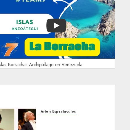
Play
slas Borrachas Archipiélago en Venezuela
Arte y Espectaculos
Miami Symphony Orchestra
(MISO) lanzará una nueva y