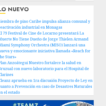
LO NUEVO
Siembra de pino Caribe impulsa alianza comunal y
reactivación industrial en Monagas
El 79 Festival de Cine de Locarno presentará La
Muerte No Tiene Dueño de Jorge Thielen Armand
Miami Symphony Orchestra (MISO) lanzará una
nueva y emocionante iniciativa llamada «Reach for
the Stars»
Plan Anzoátegui Nuestro fortalece la salud en
Bruzual con nuevo laboratorio para el Hospital de
Clarines
Cleanz aprueba en 1ra discusión Proyecto de Ley en
cuanto a Prevención en caso de Desastres Naturales
en el estado