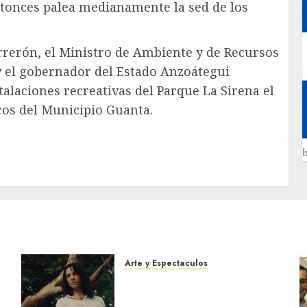
tonces palea medianamente la sed de los
orrerón, el Ministro de Ambiente y de Recursos
y el gobernador del Estado Anzoátegui
alaciones recreativas del Parque La Sirena el
icos del Municipio Guanta.
I
Arte y Espectaculos
El 79 Festival de Cine de
Locarno presentará La