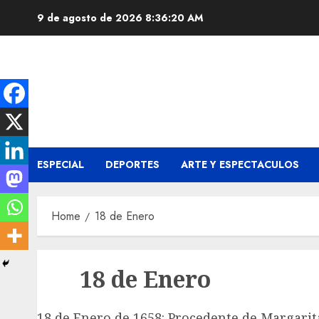
Skip
9 de agosto de 2026
8:36:21 AM
to
content
ESPECIAL
DEPORTES
ARTE Y ESPECTACULOS
Home
18 de Enero
18 de Enero
18 de Enero de 1658: Procedente de Margarit