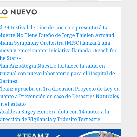
LO NUEVO
El 79 Festival de Cine de Locarno presentará La
Muerte No Tiene Dueño de Jorge Thielen Armand
Miami Symphony Orchestra (MISO) lanzará una
nueva y emocionante iniciativa llamada «Reach for
the Stars»
Plan Anzoátegui Nuestro fortalece la salud en
Bruzual con nuevo laboratorio para el Hospital de
Clarines
Cleanz aprueba en 1ra discusión Proyecto de Ley en
cuanto a Prevención en caso de Desastres Naturales
en el estado
Alcaldesa Sugey Herrera dota con 14 motos a la
Dirección de Vigilancia y Tránsito Terrestre