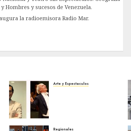
, y Hombres y sucesos de Venezuela.
naugura la radioemisora Radio Mar.
Arte y Espectaculos
Miami Symphony Orchestra
(MISO) lanzará una nueva y
emocionante iniciativa
llamada «Reach for the
Stars»
5 DE AGOSTO DE 2026
0
Regionales