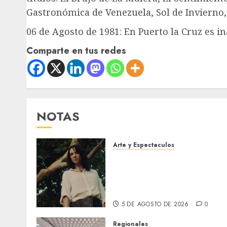
Gastronómica de Venezuela, Sol de Invierno
06 de Agosto de 1981: En Puerto la Cruz es i
Comparte en tus redes
NOTAS
Arte y Espectaculos
El 79 Festival de Cine de
Locarno presentará La
Muerte No Tiene Dueño de
Jorge Thielen Armand
5 DE AGOSTO DE 2026
0
Regionales