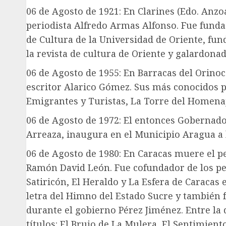
06 de Agosto de 1921: En Clarines (Edo. Anzo
periodista Alfredo Armas Alfonso. Fue fundad
de Cultura de la Universidad de Oriente, fun
la revista de cultura de Oriente y galardona
06 de Agosto de 1955: En Barracas del Orino
escritor Alarico Gómez. Sus más conocidos 
Emigrantes y Turistas, La Torre del Homenaje
06 de Agosto de 1972: El entonces Gobernado
Arreaza, inaugura en el Municipio Aragua a l
06 de Agosto de 1980: En Caracas muere el p
Ramón David León. Fue cofundador de los per
Satiricón, El Heraldo y La Esfera de Caracas e
letra del Himno del Estado Sucre y también
durante el gobierno Pérez Jiménez. Entre la 
títulos: El Brujo de La Mulera, El Sentimient