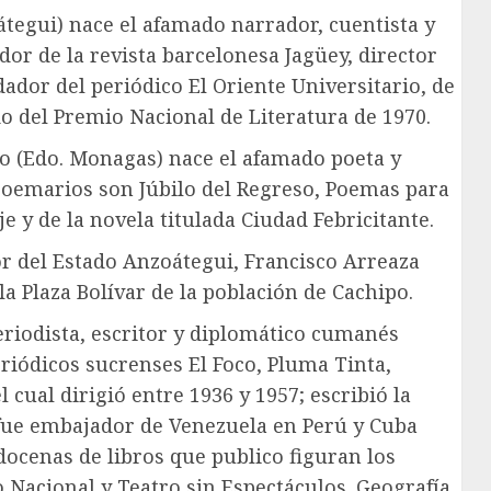
átegui) nace el afamado narrador, cuentista y
or de la revista barcelonesa Jagüey, director
dador del periódico El Oriente Universitario, de
do del Premio Nacional de Literatura de 1970.
co (Edo. Monagas) nace el afamado poeta y
poemarios son Júbilo del Regreso, Poemas para
 y de la novela titulada Ciudad Febricitante.
r del Estado Anzoátegui, Francisco Arreaza
a Plaza Bolívar de la población de Cachipo.
eriodista, escritor y diplomático cumanés
iódicos sucrenses El Foco, Pluma Tinta,
l cual dirigió entre 1936 y 1957; escribió la
 fue embajador de Venezuela en Perú y Cuba
docenas de libros que publico figuran los
o Nacional y Teatro sin Espectáculos. Geografía