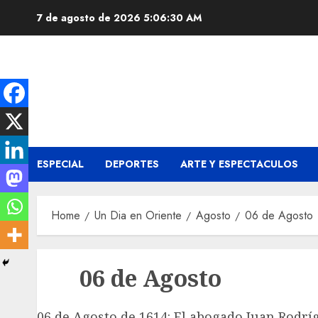
Skip
7 de agosto de 2026
5:06:31 AM
to
content
ESPECIAL
DEPORTES
ARTE Y ESPECTACULOS
Home
Un Dia en Oriente
Agosto
06 de Agosto
06 de Agosto
06 de Agosto de 1614: El abogado Juan Rodrí