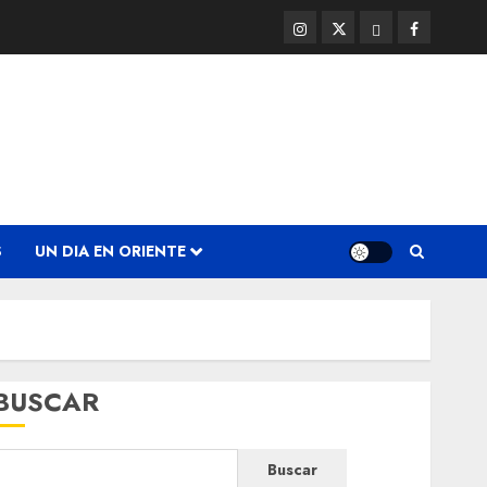
Instagram
Twitter
Threads
Facebook
@EnOriente
(X)
S
UN DIA EN ORIENTE
BUSCAR
Buscar