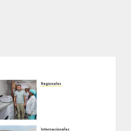
Regionales
Plan Anzoátegui Nuestro
fortalece la salud en
Bruzual con nuevo
laboratorio para el
Hospital de Clarines
5 DE AGOSTO DE 2026
0
Internacionales