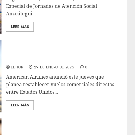
Especial de Jornadas de Atención Social
Anzoátegui...
LEER MAS
American Airlines planea restablecer vuelos
comerciales directos entre Estados Unidos y
Venezuela
EDITOR
29 DE ENERO DE 2026
0
American Airlines anunció este jueves que
planea restablecer vuelos comerciales directos
entre Estados Unidos...
LEER MAS
Un hombre con discapacidad funcional es