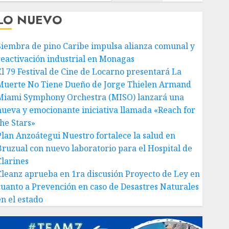
LO NUEVO
Siembra de pino Caribe impulsa alianza comunal y
reactivación industrial en Monagas
El 79 Festival de Cine de Locarno presentará La
Muerte No Tiene Dueño de Jorge Thielen Armand
Miami Symphony Orchestra (MISO) lanzará una
nueva y emocionante iniciativa llamada «Reach for
the Stars»
Plan Anzoátegui Nuestro fortalece la salud en
Bruzual con nuevo laboratorio para el Hospital de
Clarines
Cleanz aprueba en 1ra discusión Proyecto de Ley en
cuanto a Prevención en caso de Desastres Naturales
en el estado