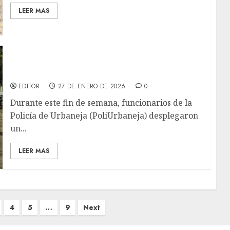
LEER MAS
PoliUrbaneja retiene más de 68 motos en
operativo de seguridad vial en Lechería
EDITOR
27 DE ENERO DE 2026
0
Durante este fin de semana, funcionarios de la
Policía de Urbaneja (PoliUrbaneja) desplegaron
un...
LEER MAS
4
5
…
9
Next