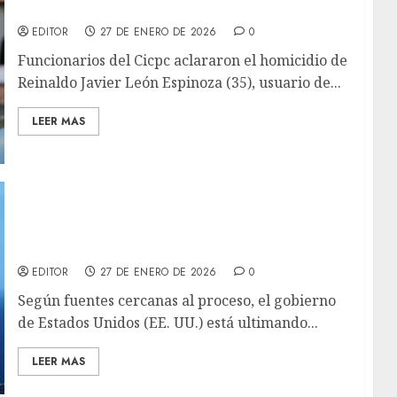
asesinado en su hogar por 250 dólares
EDITOR
27 DE ENERO DE 2026
0
Funcionarios del Cicpc aclararon el homicidio de
Reinaldo Javier León Espinoza (35), usuario de...
LEER MAS
Estados Unidos prepara licencia general
para levantar sanciones al sector petrolero
de Venezuela
EDITOR
27 DE ENERO DE 2026
0
Según fuentes cercanas al proceso, el gobierno
de Estados Unidos (EE. UU.) está ultimando...
LEER MAS