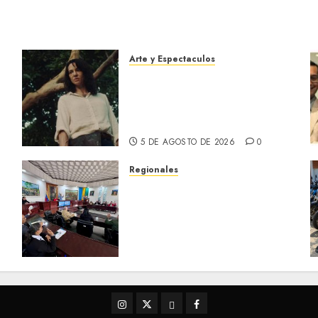
Arte y Espectaculos
El 79 Festival de Cine de
Locarno presentará La
Muerte No Tiene Dueño de
Jorge Thielen Armand
5 DE AGOSTO DE 2026
0
Regionales
Cleanz aprueba en 1ra
discusión Proyecto de Ley
en cuanto a Prevención en
caso de Desastres Naturales
en el estado
5 DE AGOSTO DE 2026
0
Instagram
Twitter
Threads
Facebook