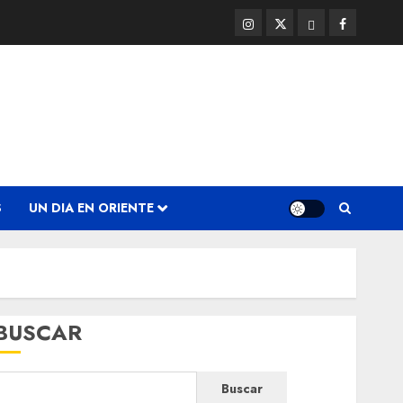
Instagram
Twitter
Threads
Facebook
@EnOriente
(X)
S
UN DIA EN ORIENTE
BUSCAR
Buscar