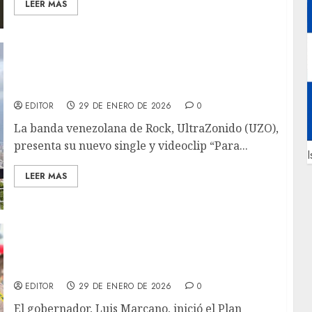
LEER MAS
UltraZonido abre una nueva etapa con su
nuevo single y video “Para Ti”
EDITOR
29 DE ENERO DE 2026
0
La banda venezolana de Rock, UltraZonido (UZO),
presenta su nuevo single y videoclip “Para...
I
LEER MAS
$5 millones serán invertidos en Plan Especial
de Jornadas de Atención Social Anzoátegui
2026
EDITOR
29 DE ENERO DE 2026
0
El gobernador, Luis Marcano, inició el Plan