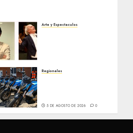
Arte y Espectaculos
Miami Symphony Orchestra
(MISO) lanzará una nueva y
emocionante iniciativa
llamada «Reach for the
Stars»
5 DE AGOSTO DE 2026
0
Regionales
Alcaldesa Sugey Herrera
dota con 14 motos a la
Dirección de Vigilancia y
Tránsito Terrestre
5 DE AGOSTO DE 2026
0