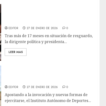
Delsa Solórzano sale de la clandestinidad y
anunció su vuelta a la calle para retomar su
agenda de lucha
EDITOR
27 DE ENERO DE 2026
0
Tras más de 17 meses en situación de resguardo,
la dirigente política y presidenta...
LEER MAS
Programa Lechería en Forma da inicio a una
nueva modalidad de ejercicios: EcoFit & Run
EDITOR
27 DE ENERO DE 2026
0
Apostando a la invocación y nuevas formas de
ejercitarse, el Instituto Autónomo de Deportes...