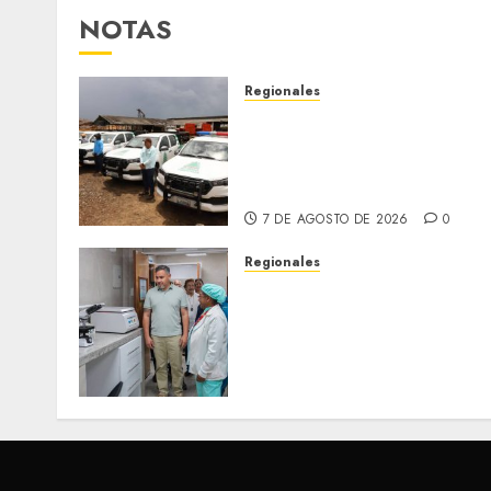
NOTAS
Regionales
Siembra de pino Caribe
impulsa alianza comunal y
reactivación industrial en
Monagas
7 DE AGOSTO DE 2026
0
Regionales
Plan Anzoátegui Nuestro
fortalece la salud en
Bruzual con nuevo
laboratorio para el
Hospital de Clarines
5 DE AGOSTO DE 2026
0