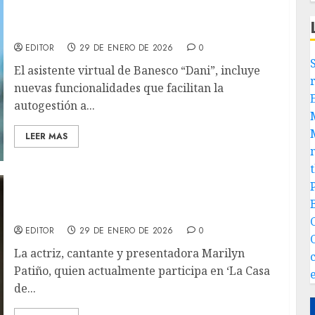
Dani, el asistente virtual de Banesco, trae
nuevas funcionalidades
EDITOR
29 DE ENERO DE 2026
0
El asistente virtual de Banesco “Dani”, incluye
nuevas funcionalidades que facilitan la
autogestión a...
LEER MAS
Marilyn Patiño consolida su impacto digital
en «La Casa de los Famosos Colombia»
EDITOR
29 DE ENERO DE 2026
0
La actriz, cantante y presentadora Marilyn
Patiño, quien actualmente participa en ‘La Casa
de...