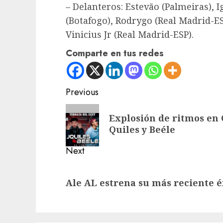
– Delanteros: Estevão (Palmeiras), I
(Botafogo), Rodrygo (Real Madrid-ES
Vinicius Jr (Real Madrid-ESP).
Comparte en tus redes
Post
Previous
navigation
Previous
Explosión de ritmos en 
post:
Quiles y Beéle
Next
Next
Ale AL estrena su más reciente é
post: