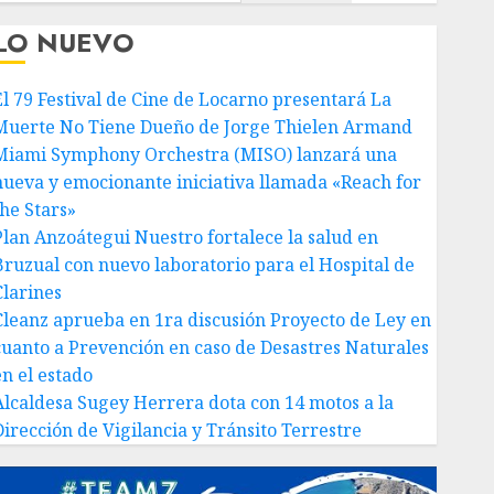
LO NUEVO
El 79 Festival de Cine de Locarno presentará La
Muerte No Tiene Dueño de Jorge Thielen Armand
Miami Symphony Orchestra (MISO) lanzará una
nueva y emocionante iniciativa llamada «Reach for
the Stars»
Plan Anzoátegui Nuestro fortalece la salud en
Bruzual con nuevo laboratorio para el Hospital de
Clarines
Cleanz aprueba en 1ra discusión Proyecto de Ley en
cuanto a Prevención en caso de Desastres Naturales
en el estado
Alcaldesa Sugey Herrera dota con 14 motos a la
Dirección de Vigilancia y Tránsito Terrestre