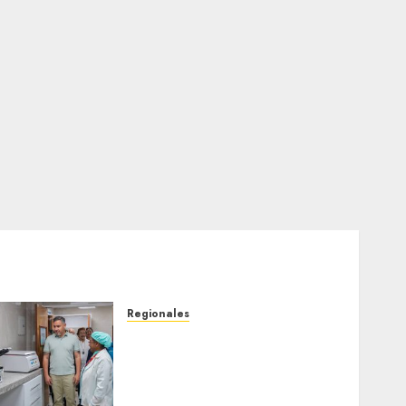
Regionales
Plan Anzoátegui Nuestro
fortalece la salud en
Bruzual con nuevo
laboratorio para el