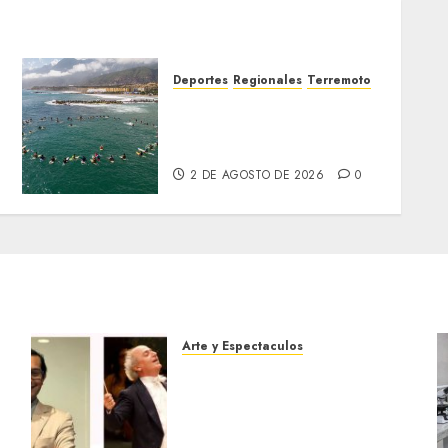
Deportes
Regionales
Terremoto
a
Surfistas rinden homenaje
en La Guaira a colegas
fallecidos tras los sismos
2 DE AGOSTO DE 2026
0
Arte y Espectaculos
Miami Symphony Orchestra
(MISO) lanzará una nueva y
emocionante iniciativa
llamada «Reach for the