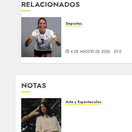
RELACIONADOS
Deportes
EE. UU. libera bajo fianza 
futbolista venezolana pese
a ser solicitante de asilo
4 DE AGOSTO DE 2026
0
NOTAS
Arte y Espectaculos
El 79 Festival de Cine de
Locarno presentará La
Muerte No Tiene Dueño de
Jorge Thielen Armand