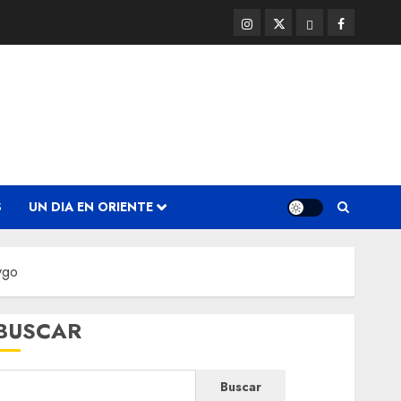
Instagram
Twitter
Threads
Facebook
@EnOriente
(X)
S
UN DIA EN ORIENTE
ygo
BUSCAR
Buscar