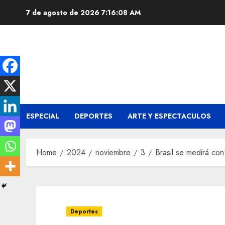
Skip
7 de agosto de 2026
7:16:09 AM
to
content
ESPECIAL
DEPORTES
ARTE Y ESPECTACULOS
Home
2024
noviembre
3
Brasil se medirá co
Deportes