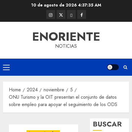
Skip
10 de agosto de 2026
4:37:36 AM
to
Instagram
Twitter
Threads
Facebook
content
@EnOriente
(X)
ENORIENTE
NOTICIAS
Primary
Menu
Home
2024
noviembre
5
ONU Turismo y la OIT presentan el conjunto de datos
sobre empleo para apoyar el seguimiento de los ODS
BUSCAR