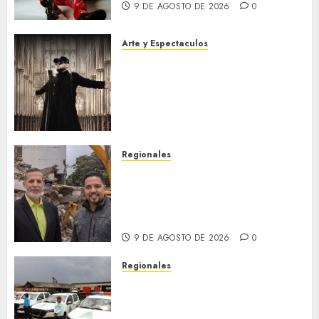
9 DE AGOSTO DE 2026
0
Arte y Espectaculos
R.Cela presenta «Máquina de
Guerra», un poderoso himno
sobre la resistencia, la
transformación y la fuerza
interior
9 DE AGOSTO DE 2026
0
Regionales
Realizarán foro sobre
terremotos, prevención y
seguridad ante sismos en
Lechería
9 DE AGOSTO DE 2026
0
Regionales
Siembra de pino Caribe
impulsa alianza comunal y
reactivación industrial en