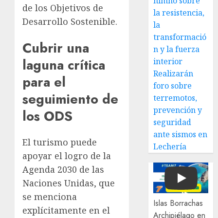
himno sobre
de los Objetivos de
la resistencia,
Desarrollo Sostenible.
la
transformació
Cubrir una
n y la fuerza
laguna crítica
interior
Realizarán
para el
foro sobre
seguimiento de
terremotos,
prevención y
los ODS
seguridad
ante sismos en
El turismo puede
Lechería
apoyar el logro de la
Agenda 2030 de las
Naciones Unidas, que
Play
se menciona
Islas Borrachas
explícitamente en el
Archipiélago en