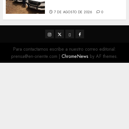
Monagas
7 DE AGOSTO DE 2026
0
Instagram
Twitter
Threads
Facebook
@EnOriente
(X)
Para contactarnos escribe a nuestro correo editorial:
prensa@en-oriente.com
|
ChromeNews
by AF themes.