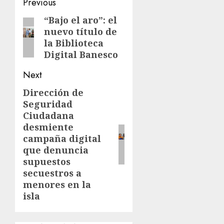
Post
Previous
navigation
“Bajo el aro”: el
Previous
nuevo título de
post:
la Biblioteca
Digital Banesco
Next
Dirección de
Next
Seguridad
post:
Ciudadana
desmiente
campaña digital
que denuncia
supuestos
secuestros a
menores en la
isla