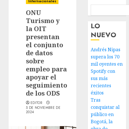
Internacionales
ONU
Turismo y
LO
la OIT
NUEVO
presentan
el conjunto
Andrés Nipas
de datos
supera los 70
sobre
mil oyentes en
empleo para
Spotify con
apoyar el
sus más
seguimiento
recientes
de los ODS
éxitos
Tras
EDITOR
conquistar al
5 DE NOVIEMBRE DE
2024
público en
Bogotá, la
obra de