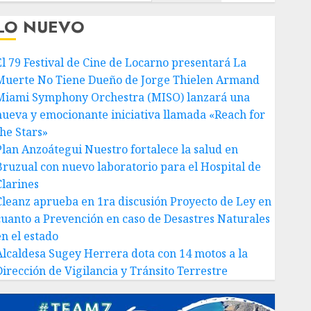
LO NUEVO
El 79 Festival de Cine de Locarno presentará La
Muerte No Tiene Dueño de Jorge Thielen Armand
Miami Symphony Orchestra (MISO) lanzará una
nueva y emocionante iniciativa llamada «Reach for
the Stars»
Plan Anzoátegui Nuestro fortalece la salud en
Bruzual con nuevo laboratorio para el Hospital de
Clarines
Cleanz aprueba en 1ra discusión Proyecto de Ley en
cuanto a Prevención en caso de Desastres Naturales
en el estado
Alcaldesa Sugey Herrera dota con 14 motos a la
Dirección de Vigilancia y Tránsito Terrestre