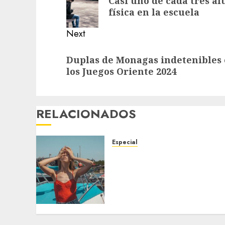
Casi uno de cada tres a
post:
física en la escuela
Next
Next
Duplas de Monagas indetenibles e
post:
los Juegos Oriente 2024
RELACIONADOS
Especial
Un posible El Niño sin
precedentes aumenta las
probabilidades de que
2026 sea el año más
caluroso
4 DE AGOSTO DE 2026
0