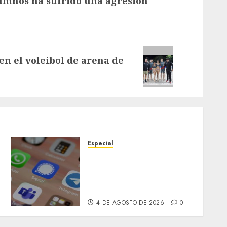
lumnos ha sufrido una agresión
n el voleibol de arena de
Especial
Telegram aclara retirada
temporal de la App Store
tras detección de
contenido ilegal
4 DE AGOSTO DE 2026
0