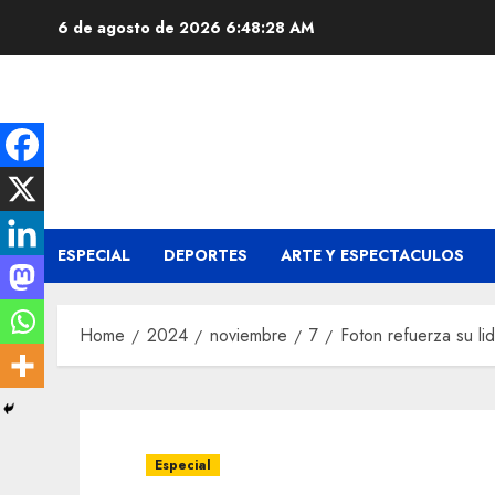
Skip
6 de agosto de 2026
6:48:29 AM
to
content
ESPECIAL
DEPORTES
ARTE Y ESPECTACULOS
Home
2024
noviembre
7
Foton refuerza su li
Especial