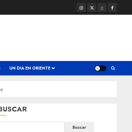
Instagram
Twitter
Threads
Facebook
@EnOriente
(X)
S
UN DIA EN ORIENTE
do
BUSCAR
Buscar