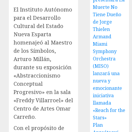
Muerte No
El Instituto Autónomo
Tiene Dueño
para el Desarrollo
de Jorge
Cultural del Estado
Thielen
Nueva Esparta
Armand
homenajeó al Maestro
Miami
de los Símbolos,
Symphony
Orchestra
Arturo Millán,
(MISO)
durante su exposición
lanzará una
«Abstraccionismo
nueva y
Conceptual
emocionante
Progresivo» en la sala
iniciativa
«Freddy Villarroel» del
llamada
Centro de Artes Omar
«Reach for the
Carreño.
Stars»
Plan
Con el propósito de