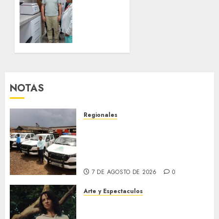
industrial
Anzoátegui
en
Nuestro
Monagas
fortalece
la
7 DE
salud
AGOSTO
en
DE 2026
Bruzual
0
con
NOTAS
nuevo
laboratorio
para el
Regionales
Hospital
Siembra de pino Caribe
de
impulsa alianza comunal y
Clarines
reactivación industrial en
Monagas
5 DE
7 DE AGOSTO DE 2026
0
AGOSTO
DE 2026
0
Arte y Espectaculos
El 79 Festival de Cine de
Locarno presentará La Muerte