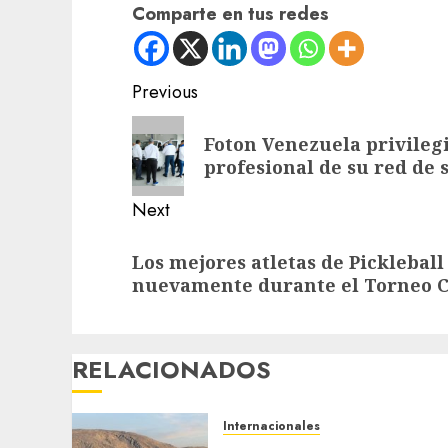
Comparte en tus redes
Post
Previous
navigation
Previous
Foton Venezuela privilegi
post:
profesional de su red de 
Next
Next
Los mejores atletas de Picklebal
post:
nuevamente durante el Torneo C
RELACIONADOS
Internacionales