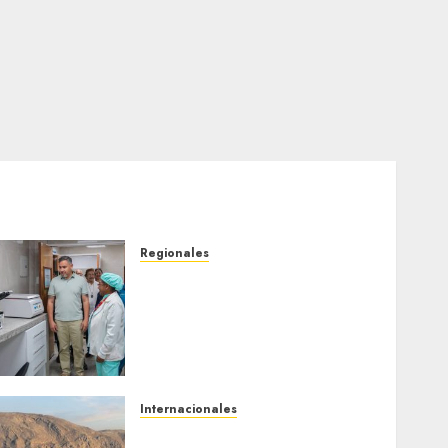
Regionales
Plan Anzoátegui Nuestro
fortalece la salud en
Bruzual con nuevo
laboratorio para el
Hospital de Clarines
5 DE AGOSTO DE 2026
0
Internacionales
Trump advierte que Irán