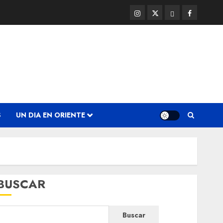
Instagram
Twitter
Threads
Facebook
@EnOriente
(X)
S
UN DIA EN ORIENTE
BUSCAR
Buscar