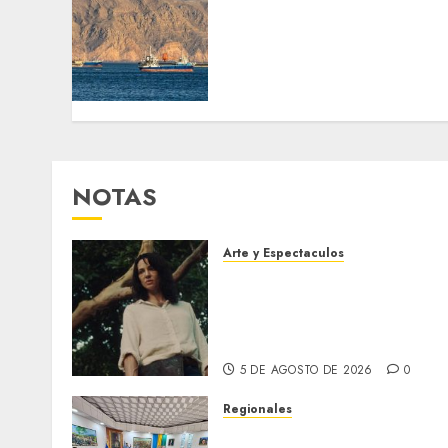
Trump advierte que Irán
será «golpeado con mucha
fuerza» mientras el
acuerdo sobre el Estrecho
de Ormuz sigue sin
concretarse
5 DE AGOSTO DE 2026
0
NOTAS
Arte y Espectaculos
El 79 Festival de Cine de
Locarno presentará La
Muerte No Tiene Dueño de
Jorge Thielen Armand
5 DE AGOSTO DE 2026
0
Regionales
Cleanz aprueba en 1ra