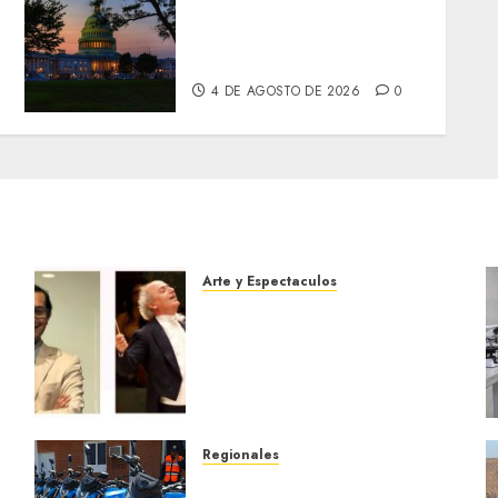
Senadores de EE. UU.
endurecen presión sobre
la transición venezolana
4 DE AGOSTO DE 2026
0
Arte y Espectaculos
Miami Symphony Orchestra
(MISO) lanzará una nueva y
emocionante iniciativa
llamada «Reach for the
Stars»
5 DE AGOSTO DE 2026
0
Regionales
Alcaldesa Sugey Herrera