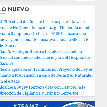
LO NUEVO
El 79 Festival de Cine de Locarno presentará La
Muerte No Tiene Dueño de Jorge Thielen Armand
Miami Symphony Orchestra (MISO) lanzará una
nueva y emocionante iniciativa llamada «Reach for
the Stars»
Plan Anzoátegui Nuestro fortalece la salud en
Bruzual con nuevo laboratorio para el Hospital de
Clarines
Cleanz aprueba en 1ra discusión Proyecto de Ley en
cuanto a Prevención en caso de Desastres Naturales
en el estado
Alcaldesa Sugey Herrera dota con 14 motos a la
Dirección de Vigilancia y Tránsito Terrestre