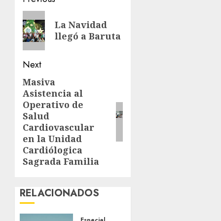
Post
navigation
Previous
La Navidad
post:
llegó a Baruta
Next
Masiva
Next
Asistencia al
post:
Operativo de
Salud
Cardiovascular
en la Unidad
Cardiólogica
Sagrada Familia
RELACIONADOS
Especial