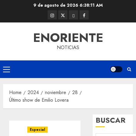
Skip
9 de agosto de 2026
6:38:11 AM
to
Instagram
Twitter
Threads
Facebook
content
@EnOriente
(X)
ENORIENTE
NOTICIAS
Primary
Menu
Home
2024
noviembre
28
Último show de Emilio Lovera
BUSCAR
Especial