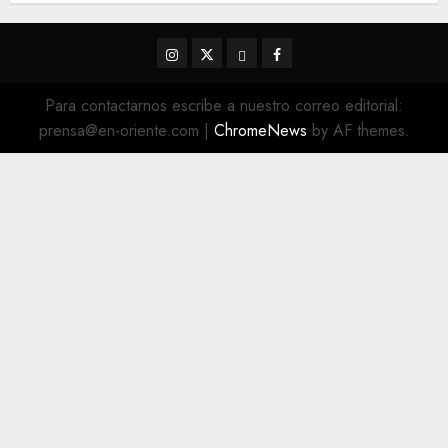
Instagram
Twitter
Threads
Facebook
@EnOriente
(X)
Para contactarnos escribe a nuestro correo editorial:
prensa@en-oriente.com
|
ChromeNews
by AF themes.