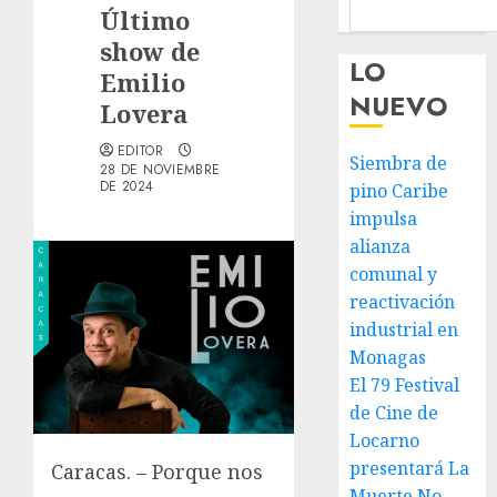
Último
show de
LO
Emilio
NUEVO
Lovera
EDITOR
Siembra de
28 DE NOVIEMBRE
DE 2024
pino Caribe
impulsa
alianza
comunal y
reactivación
industrial en
Monagas
El 79 Festival
de Cine de
Locarno
presentará La
Caracas. – Porque nos
Muerte No