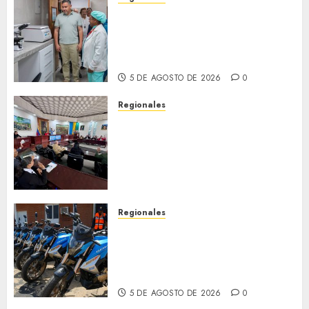
Plan Anzoátegui Nuestro
fortalece la salud en Bruzual
con nuevo laboratorio para el
Hospital de Clarines
5 DE AGOSTO DE 2026
0
Regionales
Cleanz aprueba en 1ra
discusión Proyecto de Ley en
cuanto a Prevención en caso
de Desastres Naturales en el
estado
5 DE AGOSTO DE 2026
0
Regionales
Alcaldesa Sugey Herrera dota
con 14 motos a la Dirección de
Vigilancia y Tránsito
Terrestre
5 DE AGOSTO DE 2026
0