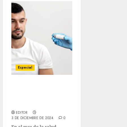
Especial
Biopsia prostática
permite descartar cáncer
y otras enfermedades
benignas
EDITOR
3 DE DICIEMBRE DE 2024
0