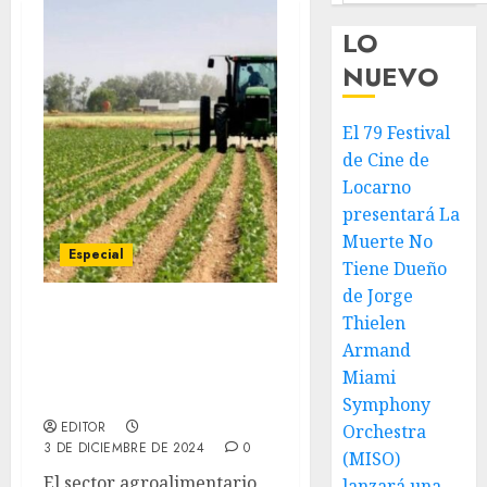
LO
NUEVO
El 79 Festival
de Cine de
Locarno
presentará La
Muerte No
Especial
Tiene Dueño
de Jorge
Thielen
Sector agroalimentario
Armand
venezolano pide
renovación del Decreto
Miami
3.920
Symphony
EDITOR
Orchestra
3 DE DICIEMBRE DE 2024
0
(MISO)
El sector agroalimentario
lanzará una