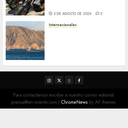
Vigilancia y Tránsito
Terrestre
5 DE AGOSTO DE 2026
0
Internacionales
Trump advierte que Irán será
«golpeado con mucha fuerza»
mientras el acuerdo sobre el
Estrecho de Ormuz sigue sin
concretarse
5 DE AGOSTO DE 2026
0
Instagram
Twitter
Threads
Facebook
@EnOriente
(X)
Para contactarnos escribe a nuestro correo editorial:
prensa@en-oriente.com
|
ChromeNews
by AF themes.