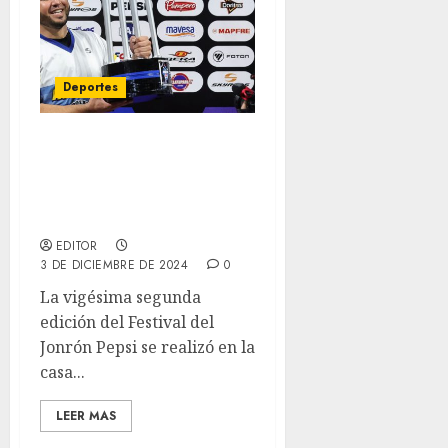
Deportes
Eugenio Suárez, tras
ganar el Festival de
jonrones: “Despertó este
león”
EDITOR
3 DE DICIEMBRE DE 2024
0
La vigésima segunda
edición del Festival del
Jonrón Pepsi se realizó en la
casa...
LEER MAS