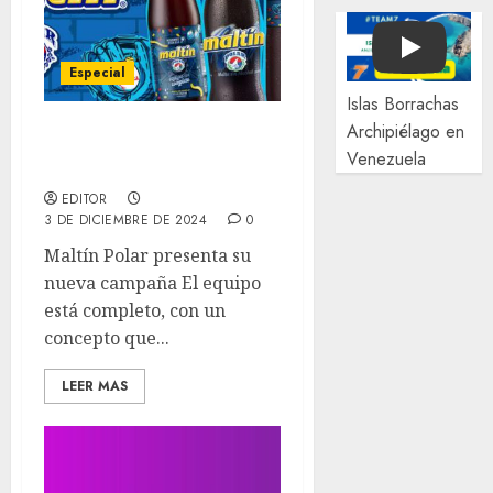
Play
Especial
Islas Borrachas
Archipiélago en
Con Maltín Polar el
Venezuela
equipo está completo
EDITOR
3 DE DICIEMBRE DE 2024
0
Maltín Polar presenta su
nueva campaña El equipo
está completo, con un
concepto que...
LEER MAS