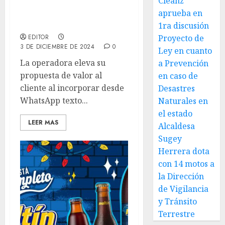
Cleanz
Digitel incluye todas las
redes sociales en sus
aprueba en
Planes Inteligente Plus
1ra discusión
EDITOR
Proyecto de
3 DE DICIEMBRE DE 2024
0
Ley en cuanto
La operadora eleva su
a Prevención
propuesta de valor al
en caso de
cliente al incorporar desde
Desastres
WhatsApp texto...
Naturales en
el estado
LEER MAS
Alcaldesa
Sugey
Herrera dota
con 14 motos a
la Dirección
de Vigilancia
y Tránsito
Terrestre