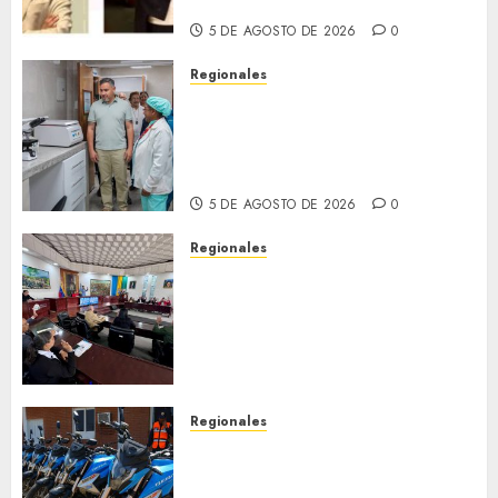
llamada «Reach for the Stars»
5 DE AGOSTO DE 2026
0
Regionales
Plan Anzoátegui Nuestro
fortalece la salud en Bruzual
con nuevo laboratorio para el
Hospital de Clarines
5 DE AGOSTO DE 2026
0
Regionales
Cleanz aprueba en 1ra
discusión Proyecto de Ley en
cuanto a Prevención en caso
de Desastres Naturales en el
estado
5 DE AGOSTO DE 2026
0
Regionales
Alcaldesa Sugey Herrera dota
con 14 motos a la Dirección de