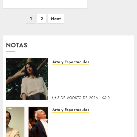
Posts
1
2
Next
pagination
NOTAS
Arte y Espectaculos
El 79 Festival de Cine de
Locarno presentará La Muerte
No Tiene Dueño de Jorge
Thielen Armand
5 DE AGOSTO DE 2026
0
Arte y Espectaculos
Miami Symphony Orchestra
(MISO) lanzará una nueva y
emocionante iniciativa