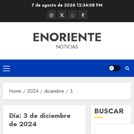
Skip
7 de agosto de 2026
12:34:09 PM
to
Instagram
Twitter
Threads
Facebook
content
@EnOriente
(X)
ENORIENTE
NOTICIAS
Primary
Menu
Home
2024
diciembre
3
BUSCAR
Día:
3 de diciembre
de 2024