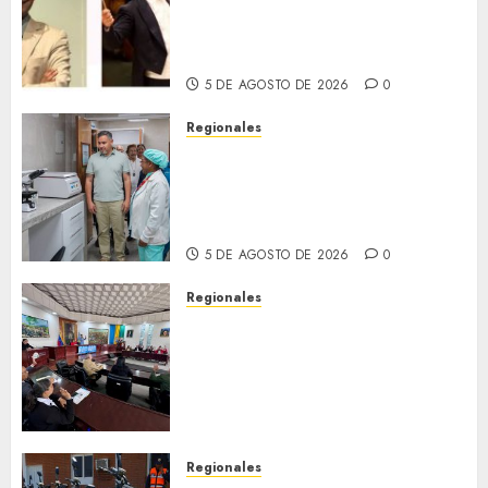
(MISO) lanzará una nueva y
emocionante iniciativa
llamada «Reach for the Stars»
5 DE AGOSTO DE 2026
0
Regionales
Plan Anzoátegui Nuestro
fortalece la salud en Bruzual
con nuevo laboratorio para el
Hospital de Clarines
5 DE AGOSTO DE 2026
0
Regionales
Cleanz aprueba en 1ra
discusión Proyecto de Ley en
cuanto a Prevención en caso
de Desastres Naturales en el
estado
5 DE AGOSTO DE 2026
0
Regionales