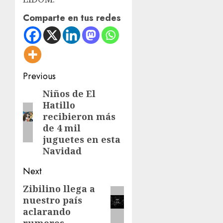
Comparte en tus redes
Post
Previous
navigation
Niños de El
Previous
Hatillo
post:
recibieron más
de 4 mil
juguetes en esta
Navidad
Next
Zibilino llega a
Next
nuestro país
post:
aclarando
rumores