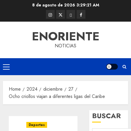
Skip
8 de agosto de 2026
3:29:22 AM
to
Instagram
Twitter
Threads
Facebook
content
@EnOriente
(X)
ENORIENTE
NOTICIAS
Primary
Menu
Home
2024
diciembre
27
Ocho criollos viajan a diferentes ligas del Caribe
BUSCAR
Deportes