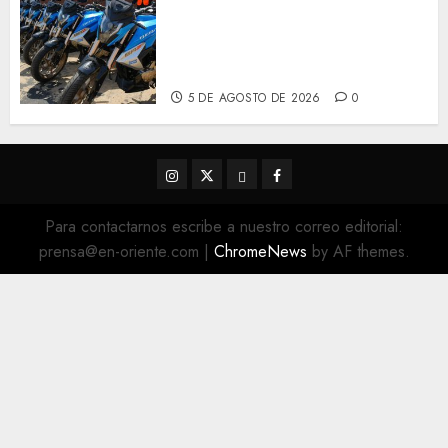
Alcaldesa Sugey Herrera dota
con 14 motos a la Dirección de
Vigilancia y Tránsito
Terrestre
5 DE AGOSTO DE 2026
0
Instagram
Twitter
Threads
Facebook
@EnOriente
(X)
Para contactarnos escribe a nuestro correo editorial:
prensa@en-oriente.com
|
ChromeNews
by AF themes.