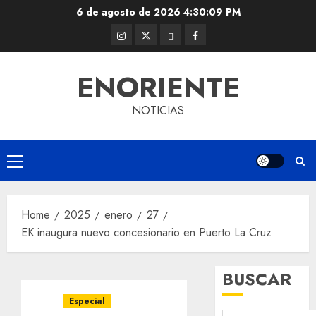
Skip
6 de agosto de 2026
4:30:09 PM
to
Instagram
Twitter
Threads
Facebook
content
@EnOriente
(X)
ENORIENTE
NOTICIAS
Primary
Menu
Home
2025
enero
27
EK inaugura nuevo concesionario en Puerto La Cruz
BUSCAR
Especial