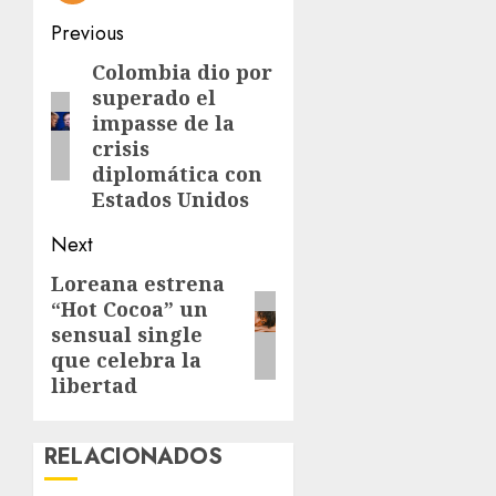
Post
Previous
navigation
Colombia dio por
Previous
superado el
post:
impasse de la
crisis
diplomática con
Estados Unidos
Next
Loreana estrena
Next
“Hot Cocoa” un
post:
sensual single
que celebra la
libertad
RELACIONADOS