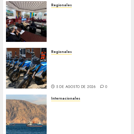
Regionales
Cleanz aprueba en 1ra
discusión Proyecto de Ley en
cuanto a Prevención en caso
de Desastres Naturales en el
estado
5 DE AGOSTO DE 2026
0
Regionales
Alcaldesa Sugey Herrera dota
con 14 motos a la Dirección de
Vigilancia y Tránsito
Terrestre
5 DE AGOSTO DE 2026
0
Internacionales
Trump advierte que Irán será
«golpeado con mucha fuerza»
mientras el acuerdo sobre el
Estrecho de Ormuz sigue sin
concretarse