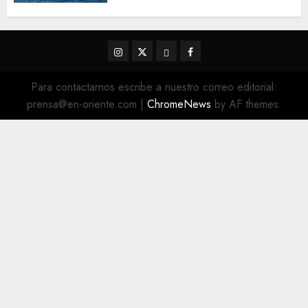
5 DE AGOSTO DE 2026
0
Instagram
Twitter
Threads
Facebook
@EnOriente
(X)
Para contactarnos escribe a nuestro correo editorial:
prensa@en-oriente.com
|
ChromeNews
by AF themes.