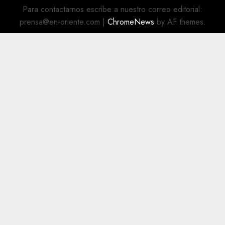
Para contactarnos escribe a nuestro correo editorial:
prensa@en-oriente.com
|
ChromeNews
by AF themes.