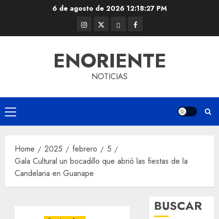
Skip
6 de agosto de 2026
12:18:28 PM
to
Instagram
Twitter
Threads
Facebook
content
@EnOriente
(X)
ENORIENTE
NOTICIAS
Primary
Menu
Home
2025
febrero
5
Gala Cultural un bocadillo que abrió las fiestas de la
Candelaria en Guanape
BUSCAR