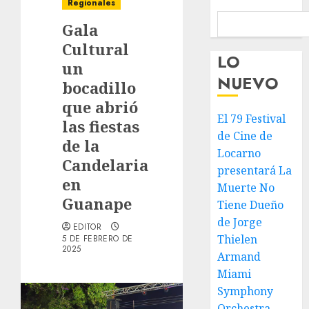
Regionales
Gala
Cultural
LO
un
NUEVO
bocadillo
que abrió
El 79 Festival
las fiestas
de Cine de
de la
Locarno
Candelaria
presentará La
en
Muerte No
Guanape
Tiene Dueño
de Jorge
EDITOR
Thielen
5 DE FEBRERO DE
2025
Armand
Miami
Symphony
Orchestra