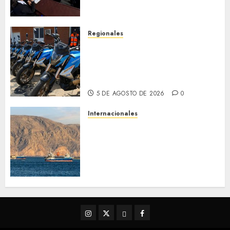
de Desastres Naturales en el
estado
5 DE AGOSTO DE 2026
0
Regionales
Alcaldesa Sugey Herrera dota
con 14 motos a la Dirección de
Vigilancia y Tránsito
Terrestre
5 DE AGOSTO DE 2026
0
Internacionales
Trump advierte que Irán será
«golpeado con mucha fuerza»
mientras el acuerdo sobre el
Estrecho de Ormuz sigue sin
concretarse
5 DE AGOSTO DE 2026
0
Instagram
Twitter
Threads
Facebook
@EnOriente
(X)