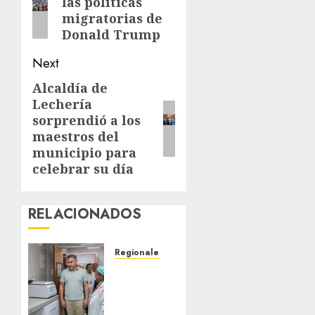
las políticas
post:
migratorias de
Donald Trump
Next
Alcaldía de
Next
Lechería
post:
sorprendió a los
maestros del
municipio para
celebrar su día
RELACIONADOS
Regionales
Plan
Anzoátegui
Nuestro