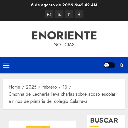
Skip
6 de agosto de 2026
6:42:42 AM
to
Instagram
Twitter
Threads
Facebook
content
@EnOriente
(X)
ENORIENTE
NOTICIAS
Primary
Menu
Home
2025
febrero
13
Cmdnna de Lechería lleva charlas sobre acoso escolar
a niños de primaria del colegio Calatrava
BUSCAR