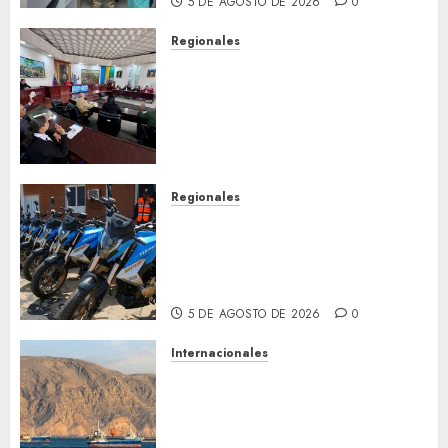
5 DE AGOSTO DE 2026
0
Regionales
Cleanz aprueba en 1ra
discusión Proyecto de Ley en
cuanto a Prevención en caso
de Desastres Naturales en el
estado
5 DE AGOSTO DE 2026
0
Regionales
Alcaldesa Sugey Herrera dota
con 14 motos a la Dirección de
Vigilancia y Tránsito
Terrestre
5 DE AGOSTO DE 2026
0
Internacionales
Trump advierte que Irán será
«golpeado con mucha fuerza»
mientras el acuerdo sobre el
Estrecho de Ormuz sigue sin