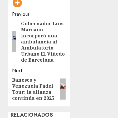
Post
Previous
navigation
Gobernador Luis
Previous
Marcano
post:
incorporó una
ambulancia al
Ambulatorio
Urbano El Viñedo
de Barcelona
Next
Banesco y
Next
Venezuela Pádel
post:
Tour: la alianza
continúa en 2025
RELACIONADOS