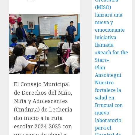
(MISO)
lanzará una
nueva y
emocionante
iniciativa
llamada
«Reach for the
Stars»
Plan
Anzoátegui
Nuestro
El Consejo Municipal
fortalece la
de Derechos del Niño,
salud en
Niña y Adolescentes
Bruzual con
(Cmdnna) de Lechería
nuevo
dio inicio a la ruta
laboratorio
escolar 2024-2025 con
para el
una serie de charlas