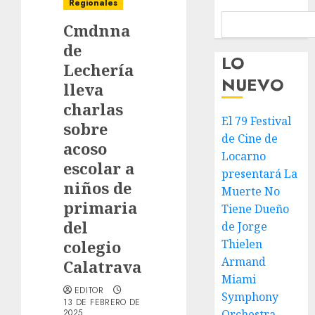
Regionales
Cmdnna
de
LO
Lechería
NUEVO
lleva
charlas
El 79 Festival
sobre
de Cine de
acoso
Locarno
escolar a
presentará La
niños de
Muerte No
primaria
Tiene Dueño
del
de Jorge
colegio
Thielen
Armand
Calatrava
Miami
EDITOR
Symphony
13 DE FEBRERO DE
2025
Orchestra