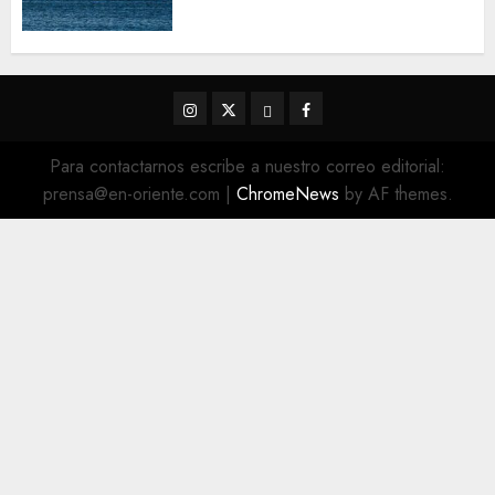
concretarse
5 DE AGOSTO DE 2026
0
Instagram
Twitter
Threads
Facebook
@EnOriente
(X)
Para contactarnos escribe a nuestro correo editorial:
prensa@en-oriente.com
|
ChromeNews
by AF themes.