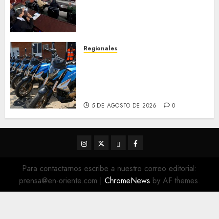
cuanto a Prevención en caso
de Desastres Naturales en el
estado
5 DE AGOSTO DE 2026
0
Regionales
Alcaldesa Sugey Herrera dota
con 14 motos a la Dirección de
Vigilancia y Tránsito
Terrestre
5 DE AGOSTO DE 2026
0
Instagram
Twitter
Threads
Facebook
@EnOriente
(X)
Para contactarnos escribe a nuestro correo editorial:
prensa@en-oriente.com
|
ChromeNews
by AF themes.