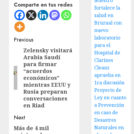
Nuestro
Comparte en tus redes
fortalece la
salud en
Bruzual con
nuevo
laboratorio
Post
Previous
para el
navigation
Zelensky visitará
Previous
Hospital de
Arabia Saudí
post:
Clarines
para firmar
Cleanz
“acuerdos
aprueba en
económicos”
1ra discusión
mientras EEUU y
Proyecto de
Rusia preparan
Ley en cuanto
conversaciones
en Riad
a Prevención
en caso de
Next
Desastres
Naturales en
Más de 4 mil
Next