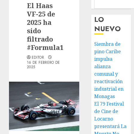
El Haas
VF-25 de
LO
2025 ha
NUEVO
sido
filtrado
Siembra de
#Formula1
pino Caribe
EDITOR
impulsa
16 DE FEBRERO DE
alianza
2025
comunal y
reactivación
industrial en
Monagas
El 79 Festival
de Cine de
Locarno
presentará La
Muerte No