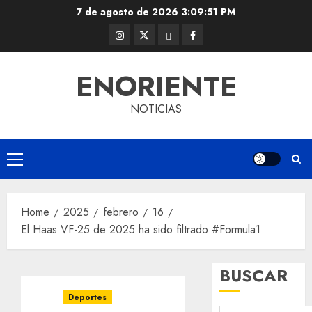
Skip
7 de agosto de 2026
3:09:51 PM
to
Instagram
Twitter
Threads
Facebook
content
@EnOriente
(X)
ENORIENTE
NOTICIAS
Primary
Menu
Home
2025
febrero
16
El Haas VF-25 de 2025 ha sido filtrado #Formula1
BUSCAR
Deportes