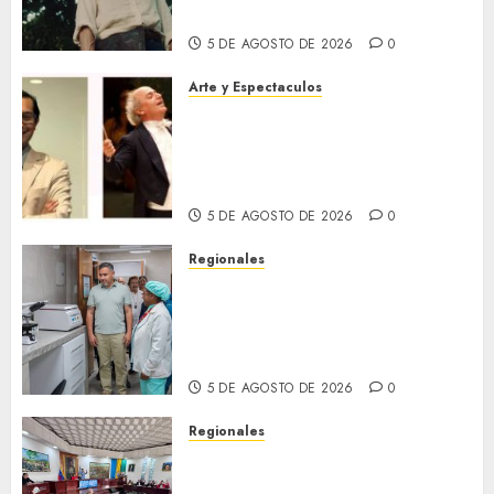
Thielen Armand
5 DE AGOSTO DE 2026
0
Arte y Espectaculos
Miami Symphony Orchestra
(MISO) lanzará una nueva y
emocionante iniciativa
llamada «Reach for the Stars»
5 DE AGOSTO DE 2026
0
Regionales
Plan Anzoátegui Nuestro
fortalece la salud en Bruzual
con nuevo laboratorio para el
Hospital de Clarines
5 DE AGOSTO DE 2026
0
Regionales
Cleanz aprueba en 1ra
discusión Proyecto de Ley en