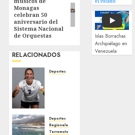
músicos de
el estado
post:
Monagas
celebran 50
aniversario del
Play
Sistema Nacional
de Orquestas
Islas Borrachas
Archipiélago en
Venezuela
RELACIONADOS
Deportes
EE. UU.
libera
bajo
fianza
a
futbolista
venezolana
Deportes
pese a
Regionales
ser
Terremoto