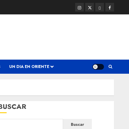
Instagram
Twitter
Threads
Facebook
@EnOriente
(X)
S
UN DIA EN ORIENTE
BUSCAR
Buscar