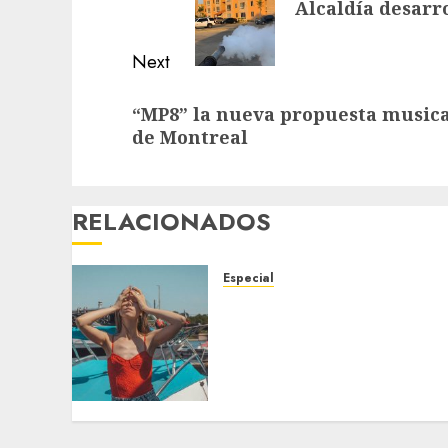
Alcaldía desarr
post:
Next
Next
“MP8” la nueva propuesta musical
post:
de Montreal
RELACIONADOS
Especial
Un posible El Niño sin
precedentes aumenta las
probabilidades de que
2026 sea el año más
caluroso
4 DE AGOSTO DE 2026
0