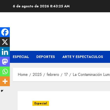
Skip
6 de agosto de 2026
8:43:26 AM
to
content
ESPECIAL
DEPORTES
ARTE Y ESPECTACULOS
Home
2025
febrero
17
La Contaminación Lum
Especial