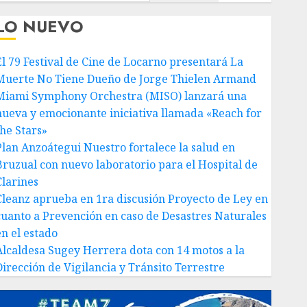
LO NUEVO
El 79 Festival de Cine de Locarno presentará La
Muerte No Tiene Dueño de Jorge Thielen Armand
Miami Symphony Orchestra (MISO) lanzará una
nueva y emocionante iniciativa llamada «Reach for
the Stars»
Plan Anzoátegui Nuestro fortalece la salud en
Bruzual con nuevo laboratorio para el Hospital de
Clarines
Cleanz aprueba en 1ra discusión Proyecto de Ley en
cuanto a Prevención en caso de Desastres Naturales
en el estado
Alcaldesa Sugey Herrera dota con 14 motos a la
Dirección de Vigilancia y Tránsito Terrestre