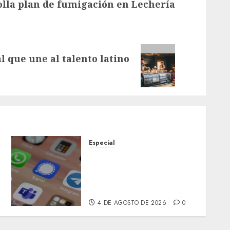
olla plan de fumigación en Lechería
 que une al talento latino
Especial
Telegram aclara retirada
temporal de la App Store
tras detección de
contenido ilegal
4 DE AGOSTO DE 2026
0