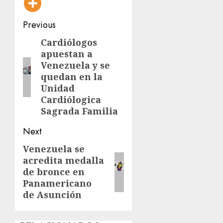
Post
Previous
navigation
Cardiólogos
Previous
apuestan a
post:
Venezuela y se
quedan en la
Unidad
Cardiólogica
Sagrada Familia
Next
Venezuela se
Next
acredita medalla
post:
de bronce en
Panamericano
de Asunción