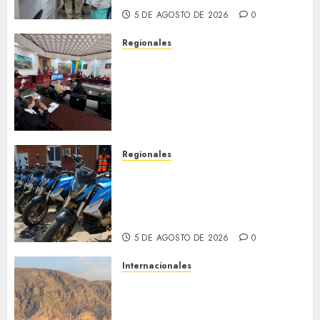
5 DE AGOSTO DE 2026
0
Regionales
Cleanz aprueba en 1ra
discusión Proyecto de Ley en
cuanto a Prevención en caso
de Desastres Naturales en el
estado
5 DE AGOSTO DE 2026
0
Regionales
Alcaldesa Sugey Herrera dota
con 14 motos a la Dirección de
Vigilancia y Tránsito
Terrestre
5 DE AGOSTO DE 2026
0
Internacionales
Trump advierte que Irán será
«golpeado con mucha fuerza»
mientras el acuerdo sobre el