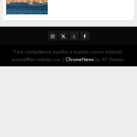
Estrecho de Ormuz sigue sin
concretarse
5 DE AGOSTO DE 2026
0
Instagram
Twitter
Threads
Facebook
@EnOriente
(X)
Para contactarnos escribe a nuestro correo editorial:
prensa@en-oriente.com
|
ChromeNews
by AF themes.