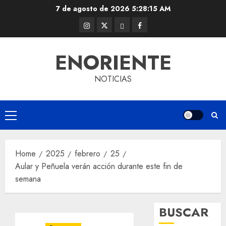
Skip
7 de agosto de 2026
5:28:16 AM
to
Instagram
Twitter
Threads
Facebook
content
@EnOriente
(X)
ENORIENTE
NOTICIAS
Primary
Menu
Home
2025
febrero
25
Aular y Peñuela verán acción durante este fin de
semana
BUSCAR