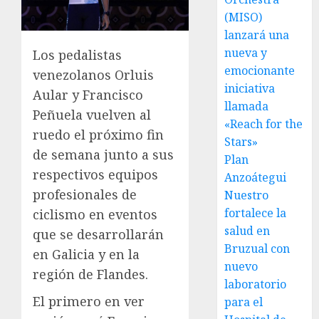
(MISO)
lanzará una
nueva y
Los pedalistas
emocionante
venezolanos Orluis
iniciativa
Aular y Francisco
llamada
Peñuela vuelven al
«Reach for the
ruedo el próximo fin
Stars»
de semana junto a sus
Plan
respectivos equipos
Anzoátegui
profesionales de
Nuestro
fortalece la
ciclismo en eventos
salud en
que se desarrollarán
Bruzual con
en Galicia y en la
nuevo
región de Flandes.
laboratorio
El primero en ver
para el