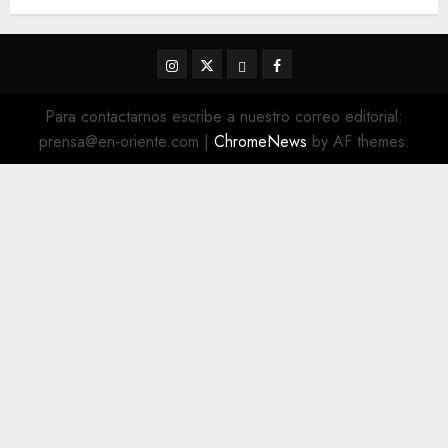
Instagram
Twitter
Threads
Facebook
@EnOriente
(X)
Para contactarnos escribe a nuestro correo editorial:
prensa@en-oriente.com
|
ChromeNews
by AF themes.