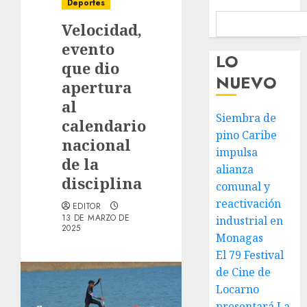
Deportes
Velocidad,
evento
LO
que dio
NUEVO
apertura
al
Siembra de
calendario
pino Caribe
nacional
impulsa
de la
alianza
disciplina
comunal y
reactivación
EDITOR
13 DE MARZO DE
industrial en
2025
Monagas
El 79 Festival
de Cine de
Locarno
presentará La