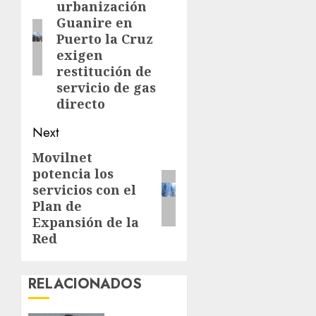
urbanización
post:
Guanire en
Puerto la Cruz
exigen
restitución de
servicio de gas
directo
Next
Movilnet
Next
potencia los
post:
servicios con el
Plan de
Expansión de la
Red
RELACIONADOS