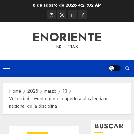
Skip
8 de agosto de 2026
4:21:02 AM
to
Instagram
Twitter
Threads
Facebook
content
@EnOriente
(X)
ENORIENTE
NOTICIAS
Primary
Menu
Home
2025
marzo
13
Velocidad, evento que dio apertura al calendario
nacional de la disciplina
BUSCAR