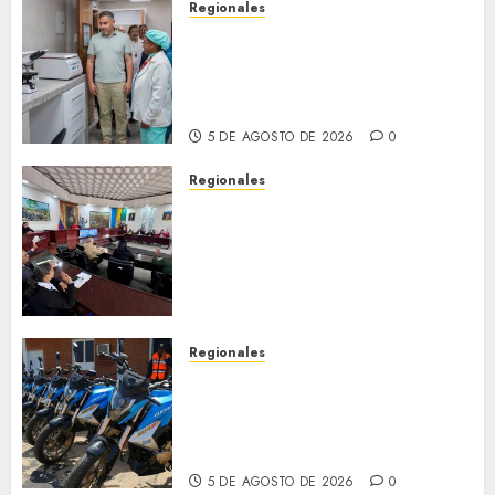
Regionales
Plan Anzoátegui Nuestro
fortalece la salud en Bruzual
con nuevo laboratorio para el
Hospital de Clarines
5 DE AGOSTO DE 2026
0
Regionales
Cleanz aprueba en 1ra
discusión Proyecto de Ley en
cuanto a Prevención en caso
de Desastres Naturales en el
estado
5 DE AGOSTO DE 2026
0
Regionales
Alcaldesa Sugey Herrera dota
con 14 motos a la Dirección de
Vigilancia y Tránsito
Terrestre
5 DE AGOSTO DE 2026
0