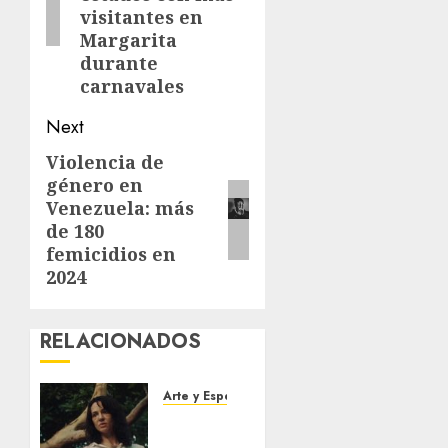
visitantes en
Margarita
durante
carnavales
Next
Violencia de
Next
género en
post:
Venezuela: más
de 180
femicidios en
2024
RELACIONADOS
Arte y Espectaculos
El 79
Festival