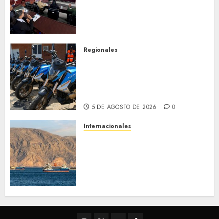
cuanto a Prevención en caso
de Desastres Naturales en el
estado
5 DE AGOSTO DE 2026
0
Regionales
Alcaldesa Sugey Herrera dota
con 14 motos a la Dirección de
Vigilancia y Tránsito
Terrestre
5 DE AGOSTO DE 2026
0
Internacionales
Trump advierte que Irán será
«golpeado con mucha fuerza»
mientras el acuerdo sobre el
Estrecho de Ormuz sigue sin
concretarse
5 DE AGOSTO DE 2026
0