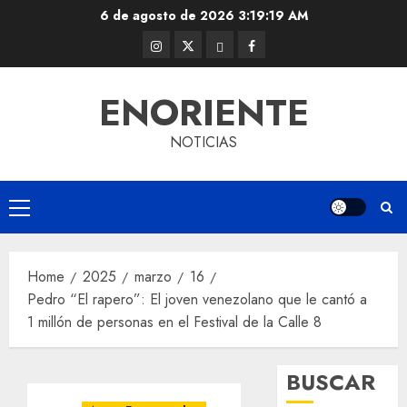
Skip
6 de agosto de 2026
3:19:19 AM
to
Instagram
Twitter
Threads
Facebook
content
@EnOriente
(X)
ENORIENTE
NOTICIAS
Primary
Menu
Home
2025
marzo
16
Pedro “El rapero”: El joven venezolano que le cantó a
1 millón de personas en el Festival de la Calle 8
BUSCAR