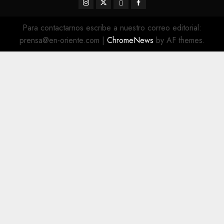
Instagram
Twitter
Threads
Facebook
@EnOriente
(X)
Para contactarnos escribe a nuestro correo editorial:
prensa@en-oriente.com
|
ChromeNews
by AF themes.