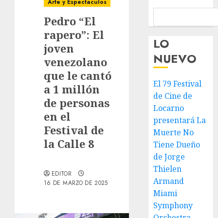
Arte y Espectaculos
Pedro “El
rapero”: El
LO
joven
NUEVO
venezolano
que le cantó
El 79 Festival
a 1 millón
de Cine de
de personas
Locarno
en el
presentará La
Festival de
Muerte No
la Calle 8
Tiene Dueño
de Jorge
Thielen
EDITOR
Armand
16 DE MARZO DE 2025
Miami
Symphony
Orchestra