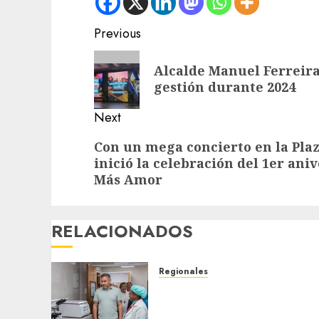
Post
Previous
navigation
Previous
Alcalde Manuel Ferreira
post:
gestión durante 2024
Next
Next
Con un mega concierto en la Pla
inició la celebración del 1er ani
post:
Más Amor
RELACIONADOS
Regionales
Plan Anzoátegui Nuestro
fortalece la salud en