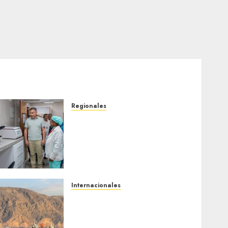
Regionales
Plan Anzoátegui Nuestro
fortalece la salud en
Bruzual con nuevo
laboratorio para el
Hospital de Clarines
5 DE AGOSTO DE 2026
0
Internacionales
Trump advierte que Irán
será «golpeado con mucha
fuerza» mientras el