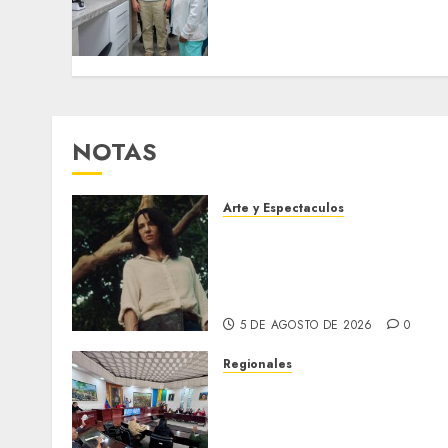
Bruzual con nuevo
laboratorio para el
Hospital de Clarines
5 DE AGOSTO DE 2026
0
NOTAS
Arte y Espectaculos
El 79 Festival de Cine de
Locarno presentará La
Muerte No Tiene Dueño de
Jorge Thielen Armand
5 DE AGOSTO DE 2026
0
Regionales
Cleanz aprueba en 1ra
discusión Proyecto de Ley
en cuanto a Prevención en