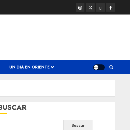
Instagram
Twitter
Threads
Facebook
@EnOriente
(X)
S
UN DIA EN ORIENTE
BUSCAR
Buscar