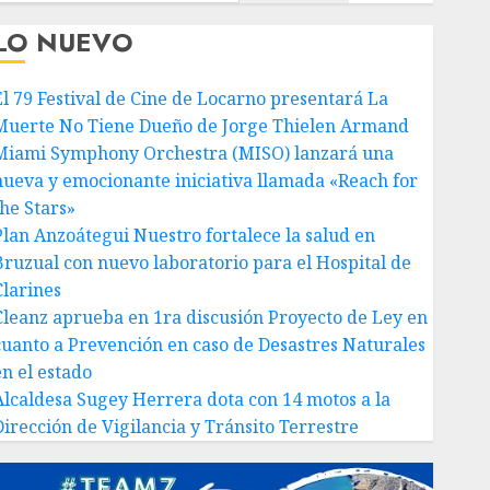
LO NUEVO
El 79 Festival de Cine de Locarno presentará La
Muerte No Tiene Dueño de Jorge Thielen Armand
Miami Symphony Orchestra (MISO) lanzará una
nueva y emocionante iniciativa llamada «Reach for
the Stars»
Plan Anzoátegui Nuestro fortalece la salud en
Bruzual con nuevo laboratorio para el Hospital de
Clarines
Cleanz aprueba en 1ra discusión Proyecto de Ley en
cuanto a Prevención en caso de Desastres Naturales
en el estado
Alcaldesa Sugey Herrera dota con 14 motos a la
Dirección de Vigilancia y Tránsito Terrestre