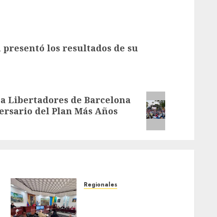
 presentó los resultados de su
za Libertadores de Barcelona
versario del Plan Más Años
Regionales
Cleanz aprueba en 1ra
discusión Proyecto de Ley