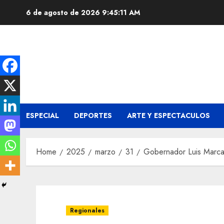
Skip
6 de agosto de 2026
9:45:12 AM
to
content
ESPECIAL
DEPORTES
ARTE Y ESPECTACULOS
Home
2025
marzo
31
Gobernador Luis Marcan
Regionales