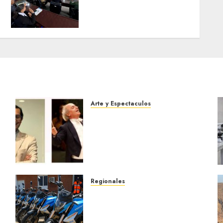
en cuanto a Prevención en
caso de Desastres
Naturales en el estado
5 DE AGOSTO DE 2026
0
Arte y Espectaculos
Miami Symphony Orchestra
(MISO) lanzará una nueva y
emocionante iniciativa
llamada «Reach for the
Stars»
5 DE AGOSTO DE 2026
0
Regionales
Alcaldesa Sugey Herrera
dota con 14 motos a la
Dirección de Vigilancia y