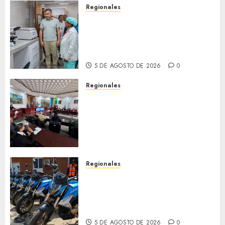
Regionales
Plan Anzoátegui Nuestro
fortalece la salud en Bruzual
con nuevo laboratorio para el
Hospital de Clarines
5 DE AGOSTO DE 2026
0
Regionales
Cleanz aprueba en 1ra
discusión Proyecto de Ley en
cuanto a Prevención en caso
de Desastres Naturales en el
estado
5 DE AGOSTO DE 2026
0
Regionales
Alcaldesa Sugey Herrera dota
con 14 motos a la Dirección de
Vigilancia y Tránsito
Terrestre
5 DE AGOSTO DE 2026
0