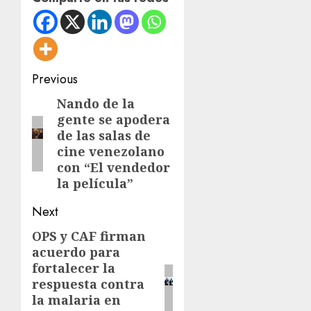
Post
Previous
navigation
Nando de la
Previous
gente se apodera
post:
de las salas de
cine venezolano
con “El vendedor
la película”
Next
OPS y CAF firman
Next
acuerdo para
post:
fortalecer la
respuesta contra
la malaria en