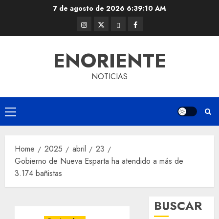
Skip
7 de agosto de 2026
6:39:10 AM
to
Instagram
Twitter
Threads
Facebook
content
@EnOriente
(X)
ENORIENTE
NOTICIAS
Primary
Menu
Home
2025
abril
23
Gobierno de Nueva Esparta ha atendido a más de
3.174 bañistas
BUSCAR