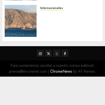
Internacionales
Trump advierte que Irán será
«golpeado con mucha fuerza»
mientras el acuerdo sobre el
Estrecho de Ormuz sigue sin
concretarse
5 DE AGOSTO DE 2026
0
Instagram
Twitter
Threads
Facebook
@EnOriente
(X)
Para contactarnos escribe a nuestro correo editorial:
prensa@en-oriente.com
|
ChromeNews
by AF themes.