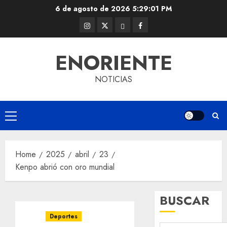
Skip
6 de agosto de 2026
5:29:02 PM
to
Instagram
Twitter
Threads
Facebook
content
@EnOriente
(X)
ENORIENTE
NOTICIAS
Primary
Menu
Home
2025
abril
23
Kenpo abrió con oro mundial
BUSCAR
Deportes