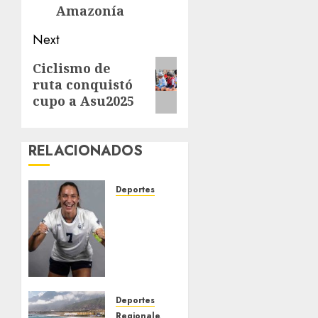
Amazonía
Next
Next
Ciclismo de
ruta conquistó
post:
cupo a Asu2025
RELACIONADOS
Deportes
EE. UU.
libera
bajo
fianza
a
futbolista
venezolana
Deportes
pese a
Regionales