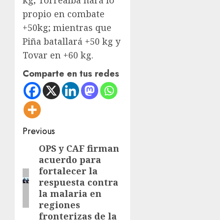
propio en combate
+50kg; mientras que
Piña batallará +50 kg y
Tovar en +60 kg.
Comparte en tus redes
Post
Previous
navigation
OPS y CAF firman
Previous
acuerdo para
post:
fortalecer la
respuesta contra
la malaria en
regiones
fronterizas de la