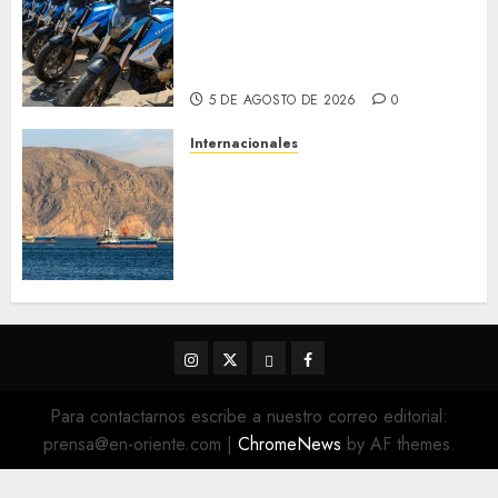
con 14 motos a la Dirección de
Vigilancia y Tránsito
Terrestre
5 DE AGOSTO DE 2026
0
Internacionales
Trump advierte que Irán será
«golpeado con mucha fuerza»
mientras el acuerdo sobre el
Estrecho de Ormuz sigue sin
concretarse
5 DE AGOSTO DE 2026
0
Instagram
Twitter
Threads
Facebook
@EnOriente
(X)
Para contactarnos escribe a nuestro correo editorial:
prensa@en-oriente.com
|
ChromeNews
by AF themes.