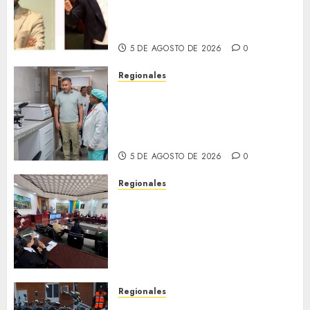
emocionante iniciativa
llamada «Reach for the Stars»
5 DE AGOSTO DE 2026
0
Regionales
Plan Anzoátegui Nuestro
fortalece la salud en Bruzual
con nuevo laboratorio para el
Hospital de Clarines
5 DE AGOSTO DE 2026
0
Regionales
Cleanz aprueba en 1ra
discusión Proyecto de Ley en
cuanto a Prevención en caso
de Desastres Naturales en el
estado
5 DE AGOSTO DE 2026
0
Regionales
Alcaldesa Sugey Herrera dota