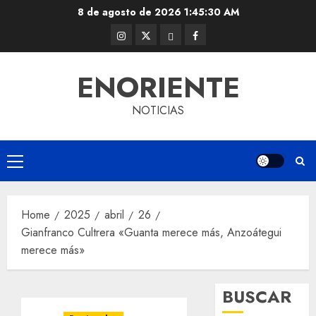
Skip
8 de agosto de 2026
1:45:31 AM
to
Instagram
Twitter
Threads
Facebook
content
@EnOriente
(X)
ENORIENTE
NOTICIAS
Primary
Menu
Home
2025
abril
26
Gianfranco Cultrera «Guanta merece más, Anzoátegui
merece más»
BUSCAR