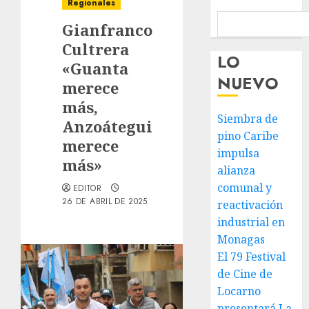
Regionales
Gianfranco
Cultrera
LO
«Guanta
NUEVO
merece
más,
Siembra de
Anzoátegui
pino Caribe
merece
impulsa
más»
alianza
comunal y
EDITOR
26 DE ABRIL DE 2025
reactivación
industrial en
Monagas
El 79 Festival
de Cine de
Locarno
presentará La