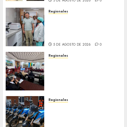
5 DE AGOSTO DE 2026
0
Regionales
Plan Anzoátegui Nuestro
fortalece la salud en Bruzual
con nuevo laboratorio para el
Hospital de Clarines
5 DE AGOSTO DE 2026
0
Regionales
Cleanz aprueba en 1ra
discusión Proyecto de Ley en
cuanto a Prevención en caso
de Desastres Naturales en el
estado
5 DE AGOSTO DE 2026
0
Regionales
Alcaldesa Sugey Herrera dota
con 14 motos a la Dirección de
Vigilancia y Tránsito
Terrestre