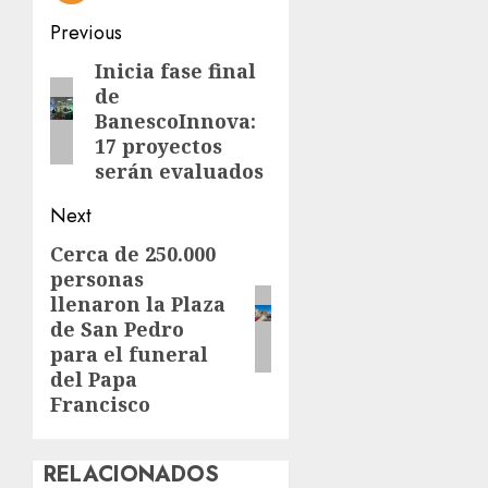
Post
Previous
navigation
Inicia fase final
Previous
de
post:
BanescoInnova:
17 proyectos
serán evaluados
Next
Cerca de 250.000
Next
personas
post:
llenaron la Plaza
de San Pedro
para el funeral
del Papa
Francisco
RELACIONADOS