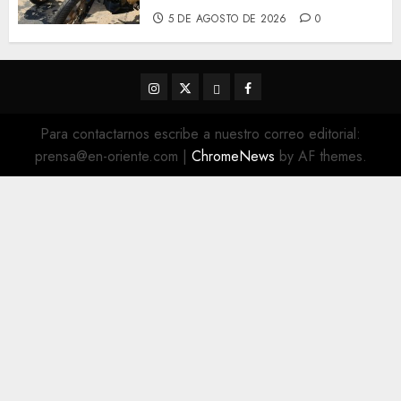
5 DE AGOSTO DE 2026
0
Instagram
Twitter
Threads
Facebook
@EnOriente
(X)
Para contactarnos escribe a nuestro correo editorial:
prensa@en-oriente.com
|
ChromeNews
by AF themes.