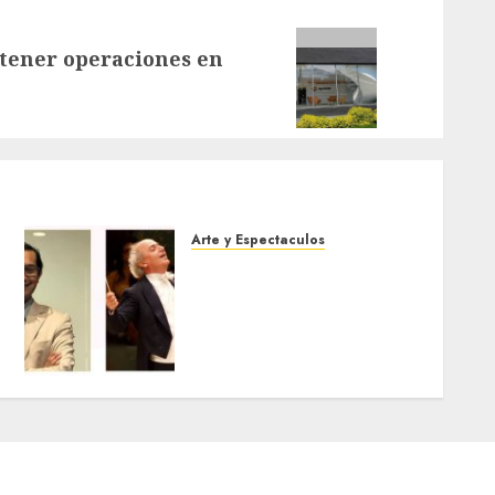
ntener operaciones en
Arte y Espectaculos
Miami Symphony
Orchestra (MISO) lanzará
una nueva y emocionante
iniciativa llamada «Reach
for the Stars»
5 DE AGOSTO DE 2026
0