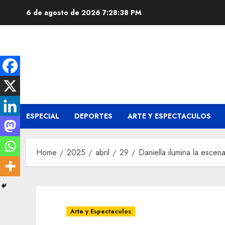
Skip
6 de agosto de 2026
7:28:38 PM
to
content
ESPECIAL
DEPORTES
ARTE Y ESPECTACULOS
Home
2025
abril
29
Daniella ilumina la escen
Arte y Espectaculos