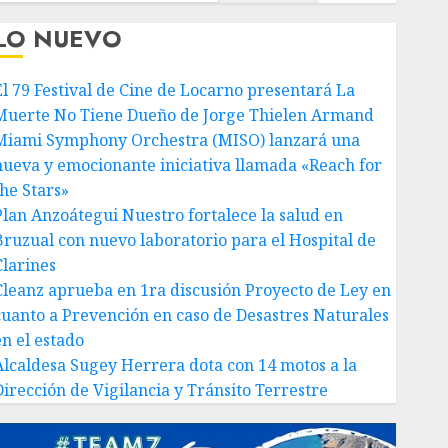
LO NUEVO
El 79 Festival de Cine de Locarno presentará La
Muerte No Tiene Dueño de Jorge Thielen Armand
Miami Symphony Orchestra (MISO) lanzará una
nueva y emocionante iniciativa llamada «Reach for
the Stars»
Plan Anzoátegui Nuestro fortalece la salud en
Bruzual con nuevo laboratorio para el Hospital de
Clarines
Cleanz aprueba en 1ra discusión Proyecto de Ley en
cuanto a Prevención en caso de Desastres Naturales
en el estado
Alcaldesa Sugey Herrera dota con 14 motos a la
Dirección de Vigilancia y Tránsito Terrestre