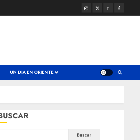
Instagram
Twitter
Threads
Facebook
@EnOriente
(X)
S
UN DIA EN ORIENTE
BUSCAR
Buscar