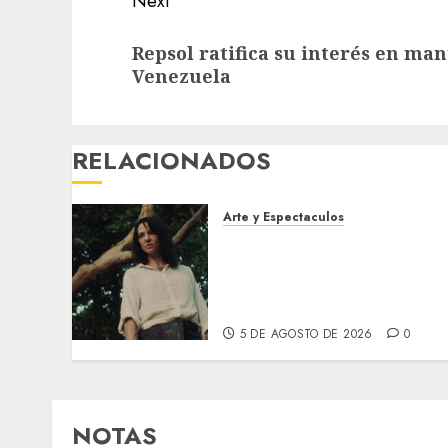
Next
Next
Repsol ratifica su interés en ma
post:
Venezuela
RELACIONADOS
Arte y Espectaculos
El 79 Festival de Cine de
Locarno presentará La
Muerte No Tiene Dueño de
Jorge Thielen Armand
5 DE AGOSTO DE 2026
0
NOTAS