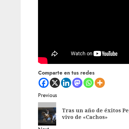
Comparte en tus redes
Post
Previous
navigation
Previous
Tras un año de éxitos P
post:
vivo de «Cachos»