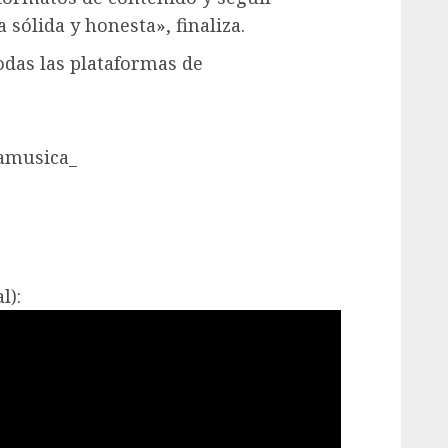
sólida y honesta», finaliza.
todas las plataformas de
lamusica_
l):