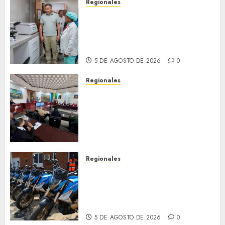
Regionales
Plan Anzoátegui Nuestro
fortalece la salud en Bruzual
con nuevo laboratorio para el
Hospital de Clarines
5 DE AGOSTO DE 2026
0
Regionales
Cleanz aprueba en 1ra
discusión Proyecto de Ley en
cuanto a Prevención en caso
de Desastres Naturales en el
estado
5 DE AGOSTO DE 2026
0
Regionales
Alcaldesa Sugey Herrera dota
con 14 motos a la Dirección de
Vigilancia y Tránsito
Terrestre
5 DE AGOSTO DE 2026
0