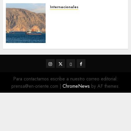
Internacionales
Trump advierte que Irán será
«golpeado con mucha fuerza»
mientras el acuerdo sobre el
Estrecho de Ormuz sigue sin
concretarse
5 DE AGOSTO DE 2026
0
Instagram
Twitter
Threads
Facebook
@EnOriente
(X)
Para contactarnos escribe a nuestro correo editorial:
prensa@en-oriente.com
|
ChromeNews
by AF themes.