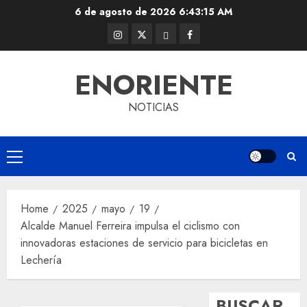
Skip
6 de agosto de 2026
6:43:15 AM
to
Instagram
Twitter
Threads
Facebook
content
@EnOriente
(X)
ENORIENTE
NOTICIAS
Primary
Menu
Home
2025
mayo
19
Alcalde Manuel Ferreira impulsa el ciclismo con
innovadoras estaciones de servicio para bicicletas en
Lechería
BUSCAR