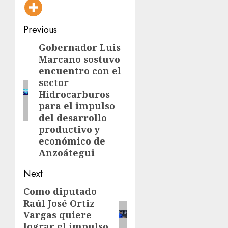
Post
Previous
navigation
Gobernador Luis
Previous
Marcano sostuvo
post:
encuentro con el
sector
Hidrocarburos
para el impulso
del desarrollo
productivo y
económico de
Anzoátegui
Next
Como diputado
Next
Raúl José Ortiz
post:
Vargas quiere
lograr el impulso