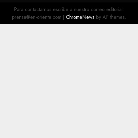
@EnOriente
(X)
Para contactarnos escribe a nuestro correo editorial:
prensa@en-oriente.com
|
ChromeNews
by AF themes.