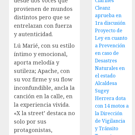
desde dos voces que
Clarines
Cleanz
provienen de mundos
aprueba en
distintos pero que se
1ra discusión
entrelazan con fuerza
Proyecto de
y autenticidad.
Ley en cuanto
Lú Marié, con su estilo
a Prevención
en caso de
íntimo y emocional,
Desastres
aporta melodía y
Naturales en
sutileza; Apache, con
el estado
su voz firme y su flow
Alcaldesa
inconfundible, ancla la
Sugey
canción en la calle, en
Herrera dota
la experiencia vivida.
con 14 motos a
«X la street’ destaca no
la Dirección
de Vigilancia
solo por sus
y Tránsito
protagonistas,