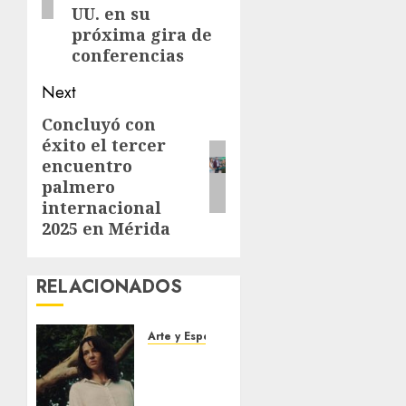
UU. en su
próxima gira de
conferencias
Next
Concluyó con
Next
éxito el tercer
post:
encuentro
palmero
internacional
2025 en Mérida
RELACIONADOS
Arte y Espectaculos
El 79
Festival
de Cine