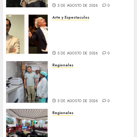
0
5 DE AGOSTO DE 2026
0
Arte y Espectaculos
Miami Symphony Orchestra
(MISO) lanzará una nueva y
emocionante iniciativa
llamada «Reach for the Stars»
5 DE AGOSTO DE 2026
0
Regionales
Plan Anzoátegui Nuestro
fortalece la salud en Bruzual
con nuevo laboratorio para el
Hospital de Clarines
5 DE AGOSTO DE 2026
0
Regionales
Cleanz aprueba en 1ra
discusión Proyecto de Ley en
cuanto a Prevención en caso