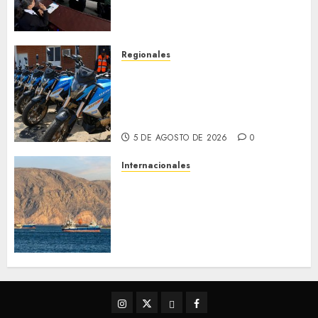
de Desastres Naturales en el
estado
5 DE AGOSTO DE 2026
0
Regionales
Alcaldesa Sugey Herrera dota
con 14 motos a la Dirección de
Vigilancia y Tránsito
Terrestre
5 DE AGOSTO DE 2026
0
Internacionales
Trump advierte que Irán será
«golpeado con mucha fuerza»
mientras el acuerdo sobre el
Estrecho de Ormuz sigue sin
concretarse
5 DE AGOSTO DE 2026
0
Instagram
Twitter
Threads
Facebook