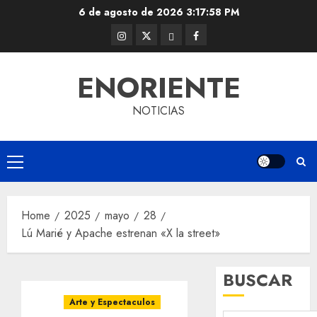
Skip
6 de agosto de 2026
3:17:58 PM
to
Instagram
Twitter
Threads
Facebook
content
@EnOriente
(X)
ENORIENTE
NOTICIAS
Primary
Menu
Home
2025
mayo
28
Lú Marié y Apache estrenan «X la street»
BUSCAR
Arte y Espectaculos