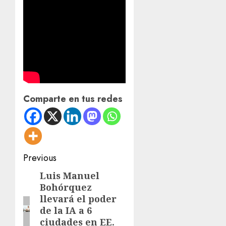
Comparte en tus redes
Post
Previous
navigation
Luis Manuel
Previous
Bohórquez
post:
llevará el poder
de la IA a 6
ciudades en EE.