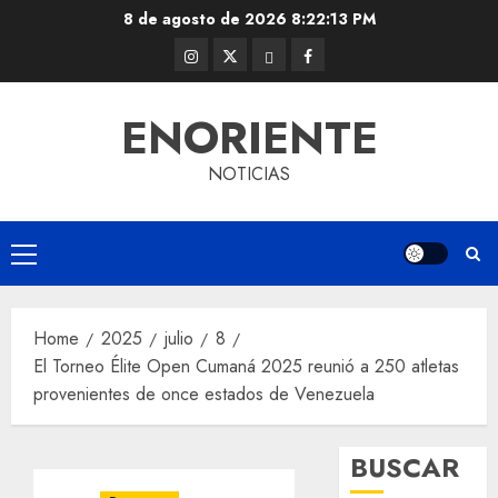
Skip
8 de agosto de 2026
8:22:13 PM
to
Instagram
Twitter
Threads
Facebook
content
@EnOriente
(X)
ENORIENTE
NOTICIAS
Primary
Menu
Home
2025
julio
8
El Torneo Élite Open Cumaná 2025 reunió a 250 atletas
provenientes de once estados de Venezuela
BUSCAR