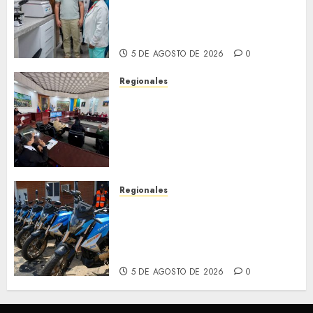
fortalece la salud en Bruzual
con nuevo laboratorio para el
Hospital de Clarines
5 DE AGOSTO DE 2026
0
Regionales
Cleanz aprueba en 1ra
discusión Proyecto de Ley en
cuanto a Prevención en caso
de Desastres Naturales en el
estado
5 DE AGOSTO DE 2026
0
Regionales
Alcaldesa Sugey Herrera dota
con 14 motos a la Dirección de
Vigilancia y Tránsito
Terrestre
5 DE AGOSTO DE 2026
0