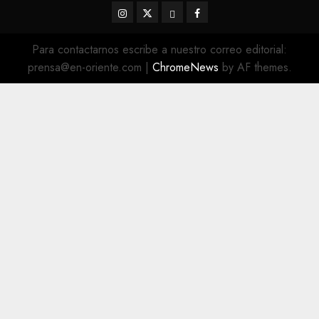
Instagram
Twitter
Threads
Facebook
@EnOriente
(X)
Para contactarnos escribe a nuestro correo editorial:
prensa@en-oriente.com
|
ChromeNews
by AF themes.