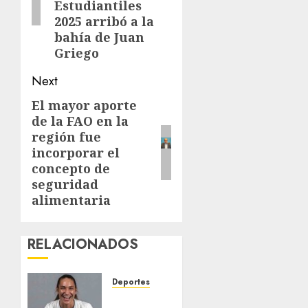
Estudiantiles
2025 arribó a la
bahía de Juan
Griego
Next
El mayor aporte
Next
de la FAO en la
post:
región fue
incorporar el
concepto de
seguridad
alimentaria
RELACIONADOS
Deportes
EE. UU.