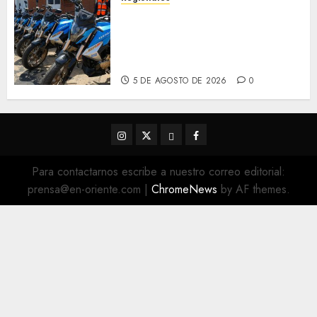
Alcaldesa Sugey Herrera dota
con 14 motos a la Dirección de
Vigilancia y Tránsito
Terrestre
5 DE AGOSTO DE 2026
0
Instagram
Twitter
Threads
Facebook
@EnOriente
(X)
Para contactarnos escribe a nuestro correo editorial:
prensa@en-oriente.com
|
ChromeNews
by AF themes.