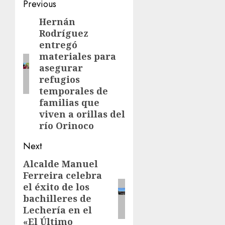
Post
Previous
navigation
Hernán
Previous
Rodríguez
post:
entregó
materiales para
asegurar
refugios
temporales de
familias que
viven a orillas del
río Orinoco
Next
Alcalde Manuel
Next
Ferreira celebra
post:
el éxito de los
bachilleres de
Lechería en el
«El Último