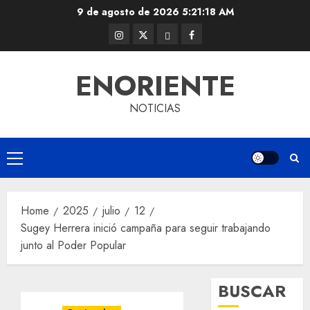
Skip
9 de agosto de 2026
5:21:18 AM
to
Instagram
Twitter
Threads
Facebook
content
@EnOriente
(X)
ENORIENTE
NOTICIAS
Primary
Menu
Home
2025
julio
12
Sugey Herrera inició campaña para seguir trabajando
junto al Poder Popular
BUSCAR