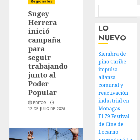
Regionales
Sugey
Herrera
LO
inició
NUEVO
campaña
para
Siembra de
seguir
pino Caribe
trabajando
impulsa
junto al
alianza
Poder
comunal y
Popular
reactivación
industrial en
EDITOR
Monagas
12 DE JULIO DE 2025
El 79 Festival
de Cine de
Locarno
presentará La