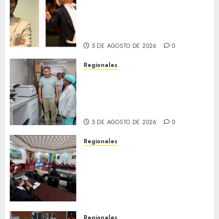
Miami Symphony Orchestra
(MISO) lanzará una nueva y
emocionante iniciativa
llamada «Reach for the Stars»
5 DE AGOSTO DE 2026
0
Regionales
Plan Anzoátegui Nuestro
fortalece la salud en Bruzual
con nuevo laboratorio para el
Hospital de Clarines
5 DE AGOSTO DE 2026
0
Regionales
Cleanz aprueba en 1ra
discusión Proyecto de Ley en
cuanto a Prevención en caso
de Desastres Naturales en el
estado
5 DE AGOSTO DE 2026
0
Regionales