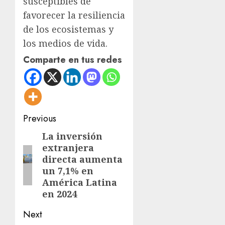
susceptibles de
favorecer la resiliencia
de los ecosistemas y
los medios de vida.
Comparte en tus redes
Post
Previous
navigation
La inversión
Previous
extranjera
post:
directa aumenta
un 7,1% en
América Latina
en 2024
Next