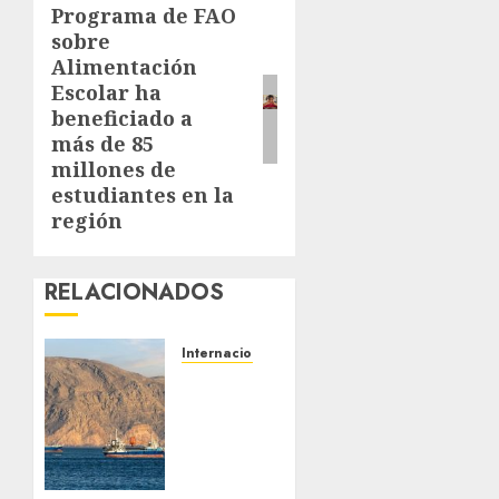
Programa de FAO
Next
sobre
post:
Alimentación
Escolar ha
beneficiado a
más de 85
millones de
estudiantes en la
región
RELACIONADOS
Internacionales
Trump
advierte
que
Irán
será