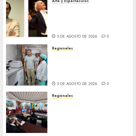
Arte y Espectaculos
Miami Symphony Orchestra
(MISO) lanzará una nueva y
emocionante iniciativa
llamada «Reach for the Stars»
5 DE AGOSTO DE 2026
0
Regionales
Plan Anzoátegui Nuestro
fortalece la salud en Bruzual
con nuevo laboratorio para el
Hospital de Clarines
5 DE AGOSTO DE 2026
0
Regionales
Cleanz aprueba en 1ra
discusión Proyecto de Ley en
cuanto a Prevención en caso
de Desastres Naturales en el
estado