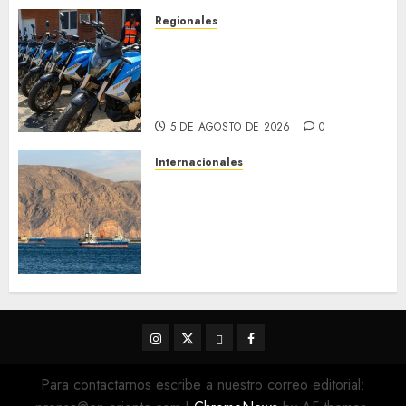
5 DE AGOSTO DE 2026
0
Regionales
Alcaldesa Sugey Herrera dota
con 14 motos a la Dirección de
Vigilancia y Tránsito
Terrestre
5 DE AGOSTO DE 2026
0
Internacionales
Trump advierte que Irán será
«golpeado con mucha fuerza»
mientras el acuerdo sobre el
Estrecho de Ormuz sigue sin
concretarse
5 DE AGOSTO DE 2026
0
Instagram
Twitter
Threads
Facebook
@EnOriente
(X)
Para contactarnos escribe a nuestro correo editorial: