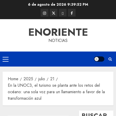
Skip
6 de agosto de 2026
9:39:53 PM
to
Instagram
Twitter
Threads
Facebook
content
@EnOriente
(X)
ENORIENTE
NOTICIAS
Primary
Menu
Home
2025
julio
21
En la UNOC3, el turismo se planta ante los retos del
océano: una sola voz para un llamamiento a favor de la
transformación azul
BUSCAR