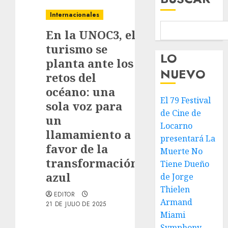
Internacionales
En la UNOC3, el
turismo se
LO
planta ante los
NUEVO
retos del
océano: una
El 79 Festival
sola voz para
de Cine de
un
Locarno
llamamiento a
presentará La
favor de la
Muerte No
transformación
Tiene Dueño
azul
de Jorge
Thielen
EDITOR
Armand
21 DE JULIO DE 2025
Miami
Symphony