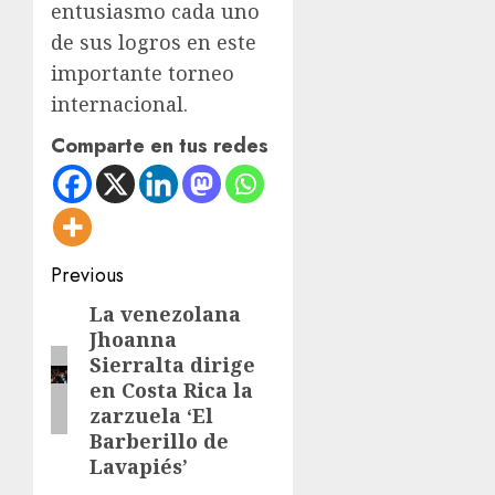
entusiasmo cada uno
de sus logros en este
importante torneo
internacional.
Comparte en tus redes
Post
Previous
navigation
La venezolana
Previous
Jhoanna
post:
Sierralta dirige
en Costa Rica la
zarzuela ‘El
Barberillo de
Lavapiés’