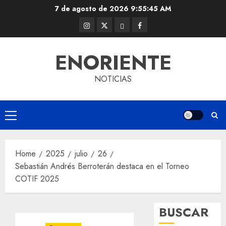
Skip
7 de agosto de 2026
9:55:46 AM
to
Instagram
Twitter
Threads
Facebook
content
@EnOriente
(X)
ENORIENTE
NOTICIAS
Primary
Menu
Home
2025
julio
26
Sebastián Andrés Berroterán destaca en el Torneo
COTIF 2025
BUSCAR