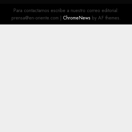
@EnOriente
(X)
Para contactarnos escribe a nuestro correo editorial:
prensa@en-oriente.com
|
ChromeNews
by AF themes.