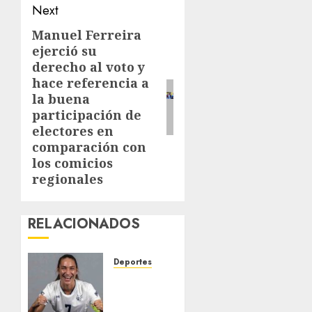
Next
Manuel Ferreira
Next
ejerció su
post:
derecho al voto y
hace referencia a
la buena
participación de
electores en
comparación con
los comicios
regionales
RELACIONADOS
Deportes
EE. UU.
libera
bajo