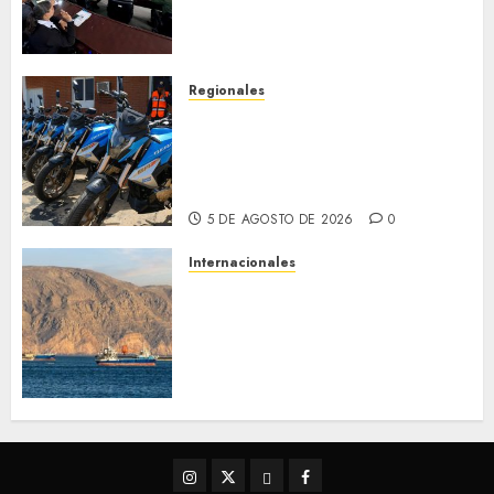
de Desastres Naturales en el
estado
5 DE AGOSTO DE 2026
0
Regionales
Alcaldesa Sugey Herrera dota
con 14 motos a la Dirección de
Vigilancia y Tránsito
Terrestre
5 DE AGOSTO DE 2026
0
Internacionales
Trump advierte que Irán será
«golpeado con mucha fuerza»
mientras el acuerdo sobre el
Estrecho de Ormuz sigue sin
concretarse
5 DE AGOSTO DE 2026
0
Instagram
Twitter
Threads
Facebook