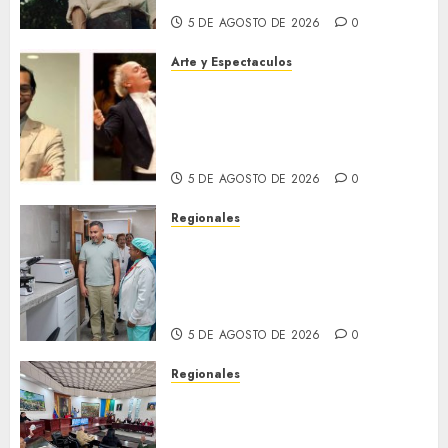
5 DE AGOSTO DE 2026
0
Arte y Espectaculos
Miami Symphony Orchestra
(MISO) lanzará una nueva y
emocionante iniciativa
llamada «Reach for the Stars»
5 DE AGOSTO DE 2026
0
Regionales
Plan Anzoátegui Nuestro
fortalece la salud en Bruzual
con nuevo laboratorio para el
Hospital de Clarines
5 DE AGOSTO DE 2026
0
Regionales
Cleanz aprueba en 1ra
discusión Proyecto de Ley en
cuanto a Prevención en caso