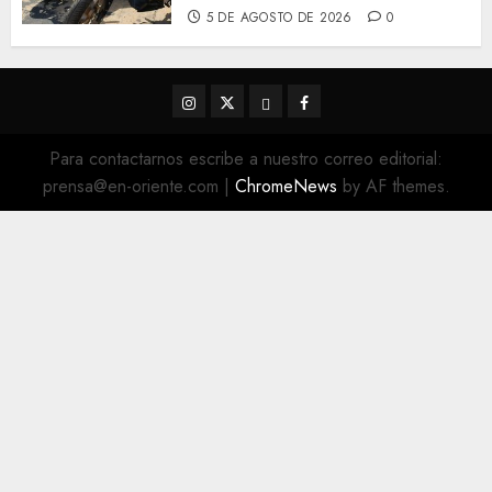
5 DE AGOSTO DE 2026
0
Instagram
Twitter
Threads
Facebook
@EnOriente
(X)
Para contactarnos escribe a nuestro correo editorial:
prensa@en-oriente.com
|
ChromeNews
by AF themes.