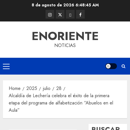
Skip
8 de agosto de 2026
6:48:45 AM
to
Instagram
Twitter
Threads
Facebook
content
@EnOriente
(X)
ENORIENTE
NOTICIAS
Primary
Menu
Home
2025
julio
28
Alcaldía de Lechería celebra el éxito de la primera
etapa del programa de alfabetización “Abuelos en el
Aula”
BUSCAR