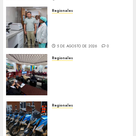
Regionales
Plan Anzoátegui Nuestro
fortalece la salud en Bruzual
con nuevo laboratorio para el
Hospital de Clarines
5 DE AGOSTO DE 2026
0
Regionales
Cleanz aprueba en 1ra
discusión Proyecto de Ley en
cuanto a Prevención en caso
de Desastres Naturales en el
estado
5 DE AGOSTO DE 2026
0
Regionales
Alcaldesa Sugey Herrera dota
con 14 motos a la Dirección de
Vigilancia y Tránsito
Terrestre