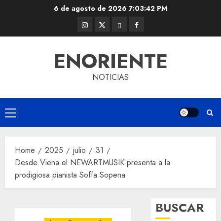
Skip
6 de agosto de 2026
7:03:43 PM
to
Instagram
Twitter
Threads
Facebook
content
@EnOriente
(X)
ENORIENTE
NOTICIAS
Primary
Menu
Home
2025
julio
31
Desde Viena el NEWARTMUSIK presenta a la
prodigiosa pianista Sofía Sopena
BUSCAR