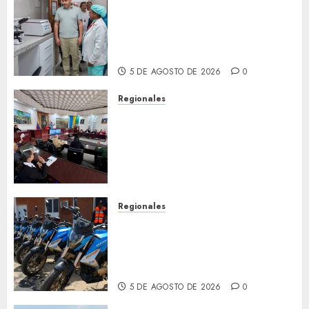
Plan Anzoátegui Nuestro
fortalece la salud en Bruzual
con nuevo laboratorio para el
Hospital de Clarines
5 DE AGOSTO DE 2026
0
Regionales
Cleanz aprueba en 1ra
discusión Proyecto de Ley en
cuanto a Prevención en caso
de Desastres Naturales en el
estado
5 DE AGOSTO DE 2026
0
Regionales
Alcaldesa Sugey Herrera dota
con 14 motos a la Dirección de
Vigilancia y Tránsito
Terrestre
5 DE AGOSTO DE 2026
0