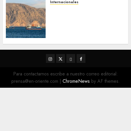
Internacionales
Trump advierte que Irán será
«golpeado con mucha fuerza»
mientras el acuerdo sobre el
Estrecho de Ormuz sigue sin
concretarse
5 DE AGOSTO DE 2026
0
Instagram
Twitter
Threads
Facebook
@EnOriente
(X)
Para contactarnos escribe a nuestro correo editorial:
prensa@en-oriente.com
|
ChromeNews
by AF themes.