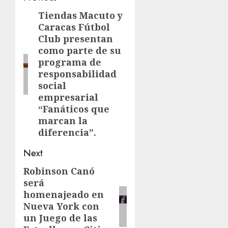
navigation
Tiendas Macuto y
Previous
Caracas Fútbol
post:
Club presentan
como parte de su
programa de
responsabilidad
social
empresarial
“Fanáticos que
marcan la
diferencia”.
Next
Robinson Canó
Next
será
post:
homenajeado en
Nueva York con
un Juego de las