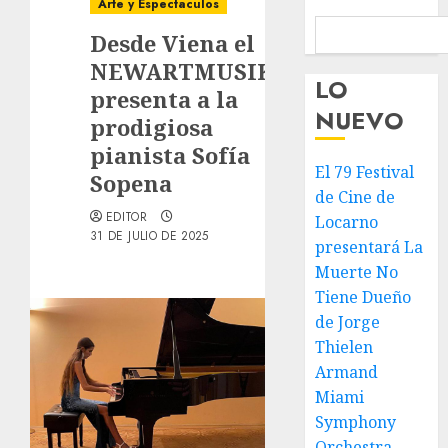
Arte y Espectaculos
Desde Viena el
NEWARTMUSIK
LO
presenta a la
NUEVO
prodigiosa
pianista Sofía
El 79 Festival
Sopena
de Cine de
EDITOR
Locarno
31 DE JULIO DE 2025
presentará La
Muerte No
Tiene Dueño
de Jorge
Thielen
Armand
Miami
Symphony
Orchestra