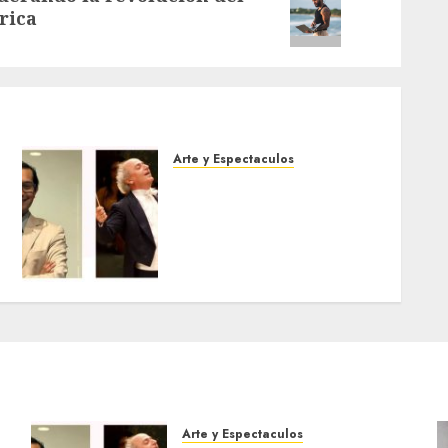
rica
Arte y Espectaculos
Miami Symphony
Orchestra (MISO) lanzará
una nueva y emocionante
iniciativa llamada «Reach
for the Stars»
5 DE AGOSTO DE 2026
0
Arte y Espectaculos