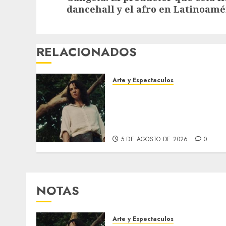
post:
dancehall y el afro en Latinoamé
RELACIONADOS
Arte y Espectaculos
El 79 Festival de Cine de
Locarno presentará La
Muerte No Tiene Dueño de
Jorge Thielen Armand
5 DE AGOSTO DE 2026
0
NOTAS
Arte y Espectaculos