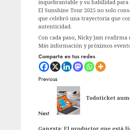
inquebrantable y su habilidad para 
El Sunshine Tour 2025 no solo cons
que celebró una trayectoria que co
autenticidad.
Con cada paso, Nicky Jam reafirma 
Más información y próximos even
Comparte en tus redes
Post
Previous
navigation
Previous
Todoticket aume
post:
Next
Next
Gangsta: El productor que está l