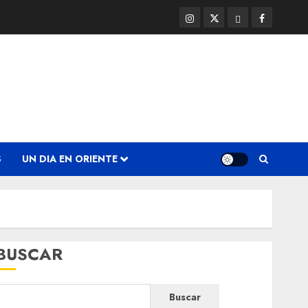
Instagram
Twitter
Threads
Facebook
@EnOriente
(X)
S
UN DIA EN ORIENTE
BUSCAR
Buscar