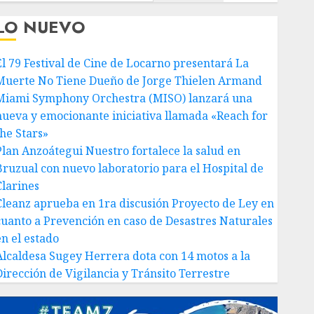
LO NUEVO
El 79 Festival de Cine de Locarno presentará La
Muerte No Tiene Dueño de Jorge Thielen Armand
Miami Symphony Orchestra (MISO) lanzará una
nueva y emocionante iniciativa llamada «Reach for
the Stars»
Plan Anzoátegui Nuestro fortalece la salud en
Bruzual con nuevo laboratorio para el Hospital de
Clarines
Cleanz aprueba en 1ra discusión Proyecto de Ley en
cuanto a Prevención en caso de Desastres Naturales
en el estado
Alcaldesa Sugey Herrera dota con 14 motos a la
Dirección de Vigilancia y Tránsito Terrestre