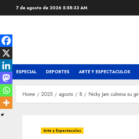
Skip
7 de agosto de 2026
5:58:34 AM
to
content
ESPECIAL
DEPORTES
ARTE Y ESPECTACULOS
Home
2025
agosto
8
Nicky Jam culmina su gi
Arte y Espectaculos