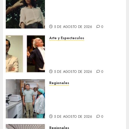
El 79 Festival de Cine de
Locarno presentará La Muerte
No Tiene Dueño de Jorge
Thielen Armand
5 DE AGOSTO DE 2026
0
Arte y Espectaculos
Miami Symphony Orchestra
(MISO) lanzará una nueva y
emocionante iniciativa
llamada «Reach for the Stars»
5 DE AGOSTO DE 2026
0
Regionales
Plan Anzoátegui Nuestro
fortalece la salud en Bruzual
con nuevo laboratorio para el
Hospital de Clarines
5 DE AGOSTO DE 2026
0
Regionales