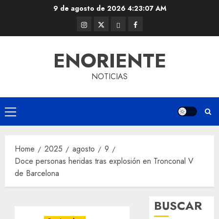
Skip
9 de agosto de 2026
4:23:07 AM
to
Instagram
Twitter
Threads
Facebook
content
@EnOriente
(X)
ENORIENTE
NOTICIAS
Primary
Menu
Home
2025
agosto
9
Doce personas heridas tras explosión en Tronconal V
de Barcelona
BUSCAR