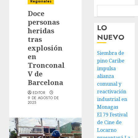
Regionales
Doce
personas
LO
heridas
NUEVO
tras
explosión
Siembra de
en
pino Caribe
Tronconal
impulsa
V de
alianza
Barcelona
comunal y
reactivación
EDITOR
9 DE AGOSTO DE
industrial en
2025
Monagas
El 79 Festival
de Cine de
Locarno
presentará La