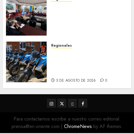
Cleanz aprueba en 1ra
discusión Proyecto de Ley en
cuanto a Prevención en caso
de Desastres Naturales en el
estado
5 DE AGOSTO DE 2026
0
Regionales
Alcaldesa Sugey Herrera dota
con 14 motos a la Dirección de
Vigilancia y Tránsito
Terrestre
5 DE AGOSTO DE 2026
0
Instagram
Twitter
Threads
Facebook
@EnOriente
(X)
Para contactarnos escribe a nuestro correo editorial:
prensa@en-oriente.com
|
ChromeNews
by AF themes.