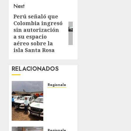
Next
Perú señaló que
Next
Colombia ingresó
post:
sin autorización
a su espacio
aéreo sobre la
isla Santa Rosa
RELACIONADOS
Regionales
Siembra
de pino
Caribe
impulsa
alianza
comunal
y
Regionales