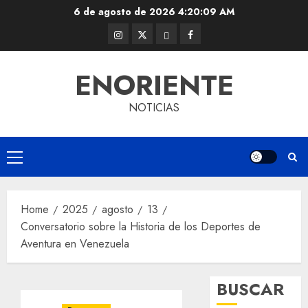
Skip
6 de agosto de 2026
4:20:10 AM
to
Instagram
Twitter
Threads
Facebook
content
@EnOriente
(X)
ENORIENTE
NOTICIAS
Primary
Menu
Home
2025
agosto
13
Conversatorio sobre la Historia de los Deportes de
Aventura en Venezuela
BUSCAR