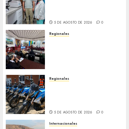
fortalece la salud en Bruzual
con nuevo laboratorio para el
Hospital de Clarines
5 DE AGOSTO DE 2026
0
Regionales
Cleanz aprueba en 1ra
discusión Proyecto de Ley en
cuanto a Prevención en caso
de Desastres Naturales en el
estado
5 DE AGOSTO DE 2026
0
Regionales
Alcaldesa Sugey Herrera dota
con 14 motos a la Dirección de
Vigilancia y Tránsito
Terrestre
5 DE AGOSTO DE 2026
0
Internacionales