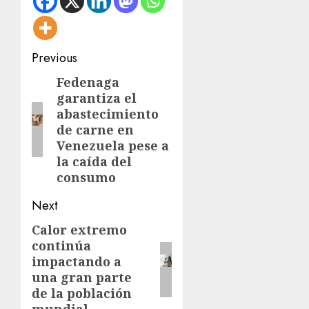
Post
Previous
navigation
Fedenaga
Previous
garantiza el
post:
abastecimiento
de carne en
Venezuela pese a
la caída del
consumo
Next
Calor extremo
Next
continúa
post:
impactando a
una gran parte
de la población
mundial