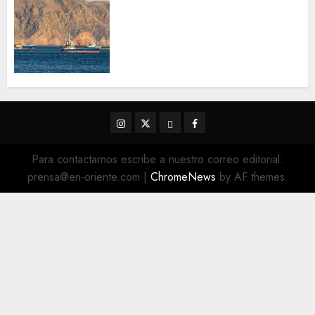
Trump advierte que Irán será
«golpeado con mucha fuerza»
mientras el acuerdo sobre el
Estrecho de Ormuz sigue sin
concretarse
5 DE AGOSTO DE 2026
0
Instagram
Twitter
Threads
Facebook
@EnOriente
(X)
Para contactarnos escribe a nuestro correo editorial:
prensa@en-oriente.com
|
ChromeNews
by AF themes.