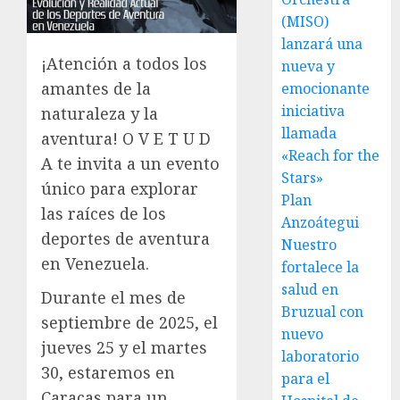
(MISO)
lanzará una
¡Atención a todos los
nueva y
amantes de la
emocionante
iniciativa
naturaleza y la
llamada
aventura! O V E T U D
«Reach for the
A te invita a un evento
Stars»
único para explorar
Plan
las raíces de los
Anzoátegui
deportes de aventura
Nuestro
en Venezuela.
fortalece la
salud en
Durante el mes de
Bruzual con
septiembre de 2025, el
nuevo
jueves 25 y el martes
laboratorio
30, estaremos en
para el
Caracas para un