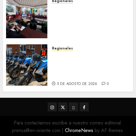
Regionales
Cleanz aprueba en 1ra
discusión Proyecto de Ley en
cuanto a Prevención en caso
de Desastres Naturales en el
estado
5 DE AGOSTO DE 2026
0
Regionales
Alcaldesa Sugey Herrera dota
con 14 motos a la Dirección de
Vigilancia y Tránsito
Terrestre
5 DE AGOSTO DE 2026
0
Instagram
Twitter
Threads
Facebook
@EnOriente
(X)
Para contactarnos escribe a nuestro correo editorial:
prensa@en-oriente.com
|
ChromeNews
by AF themes.