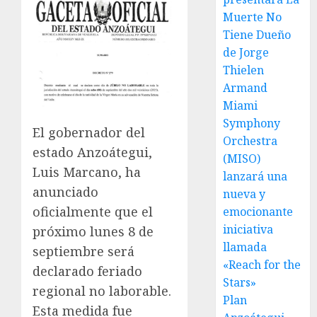
Muerte No
Tiene Dueño
de Jorge
Thielen
Armand
Miami
Symphony
El gobernador del
Orchestra
estado Anzoátegui,
(MISO)
Luis Marcano, ha
lanzará una
anunciado
nueva y
oficialmente que el
emocionante
iniciativa
próximo lunes 8 de
llamada
septiembre será
«Reach for the
declarado feriado
Stars»
regional no laborable.
Plan
Esta medida fue