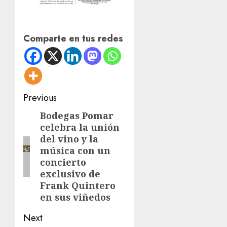
Comparte en tus redes
Post
Previous
navigation
Bodegas Pomar
Previous
celebra la unión
post:
del vino y la
música con un
concierto
exclusivo de
Frank Quintero
en sus viñedos
Next