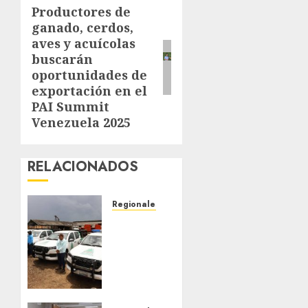
Productores de
Next
ganado, cerdos,
post:
aves y acuícolas
buscarán
oportunidades de
exportación en el
PAI Summit
Venezuela 2025
RELACIONADOS
Regionales
Siembra
de pino
Caribe
impulsa
alianza
comunal