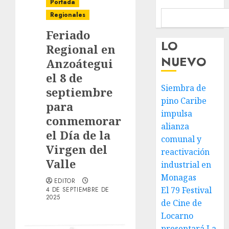
Portada
Regionales
Feriado
LO
Regional en
NUEVO
Anzoátegui
el 8 de
Siembra de
septiembre
pino Caribe
para
impulsa
conmemorar
alianza
el Día de la
comunal y
Virgen del
reactivación
Valle
industrial en
Monagas
EDITOR
El 79 Festival
4 DE SEPTIEMBRE DE
2025
de Cine de
Locarno
presentará La