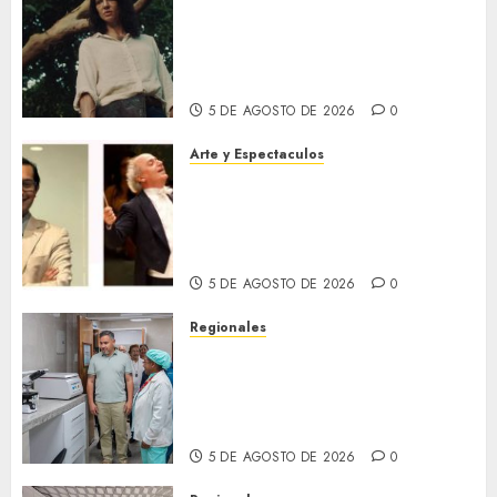
El 79 Festival de Cine de
Locarno presentará La Muerte
No Tiene Dueño de Jorge
Thielen Armand
5 DE AGOSTO DE 2026
0
Arte y Espectaculos
Miami Symphony Orchestra
(MISO) lanzará una nueva y
emocionante iniciativa
llamada «Reach for the Stars»
5 DE AGOSTO DE 2026
0
Regionales
Plan Anzoátegui Nuestro
fortalece la salud en Bruzual
con nuevo laboratorio para el
Hospital de Clarines
5 DE AGOSTO DE 2026
0