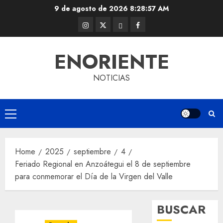
Skip
9 de agosto de 2026
8:28:58 AM
to
Instagram
Twitter
Threads
Facebook
content
@EnOriente
(X)
ENORIENTE
NOTICIAS
Primary
Menu
Home
2025
septiembre
4
Feriado Regional en Anzoátegui el 8 de septiembre
para conmemorar el Día de la Virgen del Valle
BUSCAR