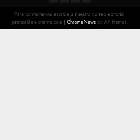
@EnOriente
(X)
Para contactarnos escribe a nuestro correo editorial:
prensa@en-oriente.com
|
ChromeNews
by AF themes.