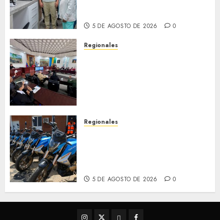
con nuevo laboratorio para el
Hospital de Clarines
5 DE AGOSTO DE 2026
0
Regionales
Cleanz aprueba en 1ra
discusión Proyecto de Ley en
cuanto a Prevención en caso
de Desastres Naturales en el
estado
5 DE AGOSTO DE 2026
0
Regionales
Alcaldesa Sugey Herrera dota
con 14 motos a la Dirección de
Vigilancia y Tránsito
Terrestre
5 DE AGOSTO DE 2026
0
Instagram
Twitter
Threads
Facebook