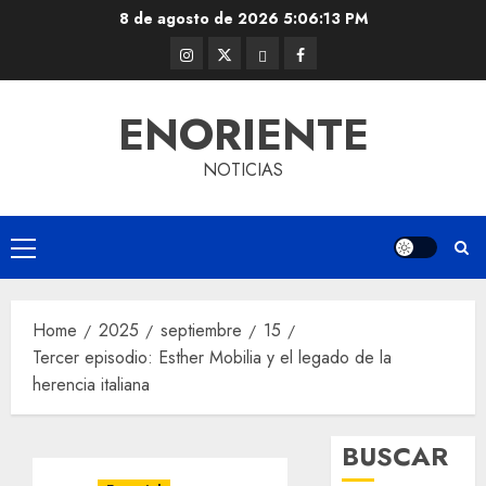
Skip
8 de agosto de 2026
5:06:14 PM
to
Instagram
Twitter
Threads
Facebook
content
@EnOriente
(X)
ENORIENTE
NOTICIAS
Primary
Menu
Home
2025
septiembre
15
Tercer episodio: Esther Mobilia y el legado de la
herencia italiana
BUSCAR