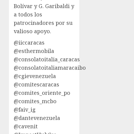
Bolívar y G. Garibaldi y
a todos los
patrocinadores por su
valioso apoyo.
@iiccaracas
@esthermobila
@consolatoitalia_caracas
@consolatoitaliamaracaibo
@cgievenezuela
@comitescaracas
@comites_oriente_po
@comites_mcbo
@faiv_ig
@dantevenezuela
@cavenit