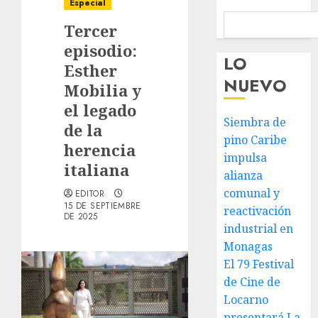
Especial
Tercer
episodio:
LO
Esther
NUEVO
Mobilia y
el legado
Siembra de
de la
pino Caribe
herencia
impulsa
italiana
alianza
comunal y
EDITOR
15 DE SEPTIEMBRE
reactivación
DE 2025
industrial en
Monagas
El 79 Festival
de Cine de
Locarno
presentará La