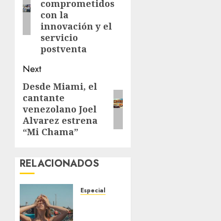
comprometidos
con la
innovación y el
servicio
postventa
Next
Desde Miami, el
Next
cantante
post:
venezolano Joel
Alvarez estrena
“Mi Chama”
RELACIONADOS
Especial
Un
posible