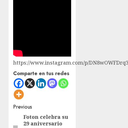
https://www.instagram.com/p/DN8wOWFDrq3
Comparte en tus redes
Post
Previous
navigation
Foton celebra su
Previous
29 aniversario
post: