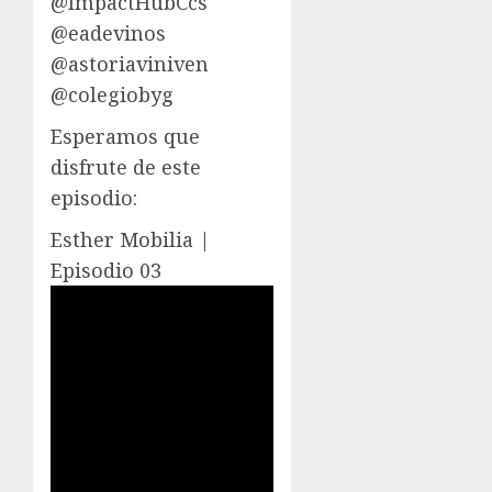
@ImpactHubCcs
@eadevinos
@astoriaviniven
@colegiobyg
Esperamos que
disfrute de este
episodio:
Esther Mobilia |
Episodio 03