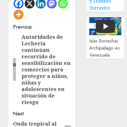
y Tránsito
Terrestre
Post
Previous
Play
navigation
Autoridades de
Previous
Islas Borrachas
Lechería
post:
Archipiélago en
continúan
Venezuela
recorrido de
sensibilización en
comercios para
proteger a niños,
niñas y
adolescentes en
situación de
riesgo
Next
Onda tropical al
Next