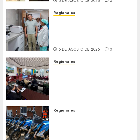
5 DE AGOSTO DE 2026
0
Regionales
Plan Anzoátegui Nuestro
fortalece la salud en Bruzual
con nuevo laboratorio para el
Hospital de Clarines
5 DE AGOSTO DE 2026
0
Regionales
Cleanz aprueba en 1ra
discusión Proyecto de Ley en
cuanto a Prevención en caso
de Desastres Naturales en el
estado
5 DE AGOSTO DE 2026
0
Regionales
Alcaldesa Sugey Herrera dota
con 14 motos a la Dirección de
Vigilancia y Tránsito
Terrestre