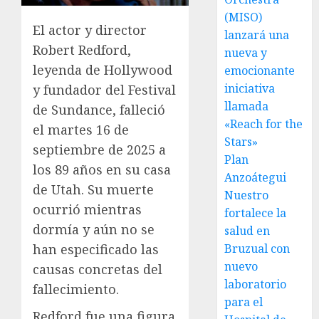
(MISO)
El actor y director
lanzará una
Robert Redford,
nueva y
leyenda de Hollywood
emocionante
iniciativa
y fundador del Festival
llamada
de Sundance, falleció
«Reach for the
el martes 16 de
Stars»
septiembre de 2025 a
Plan
los 89 años en su casa
Anzoátegui
de Utah. Su muerte
Nuestro
ocurrió mientras
fortalece la
dormía y aún no se
salud en
han especificado las
Bruzual con
nuevo
causas concretas del
laboratorio
fallecimiento.
para el
Redford fue una figura