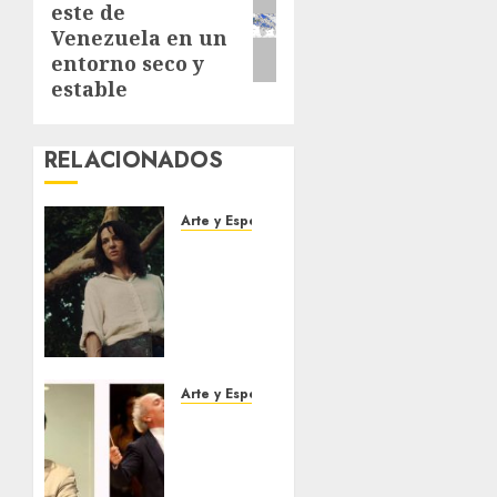
este de
post:
Venezuela en un
entorno seco y
estable
RELACIONADOS
Arte y Espectaculos
El 79
Festival
de Cine
de
Locarno
presentará
La
Arte y Espectaculos
Muerte
Miami
No
Symphony
Tiene
Orchestra
Dueño
(MISO)