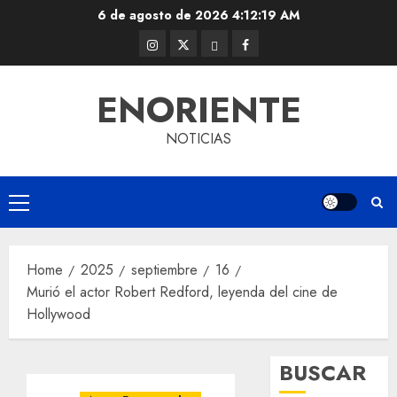
Skip
6 de agosto de 2026
4:12:19 AM
to
Instagram
Twitter
Threads
Facebook
content
@EnOriente
(X)
ENORIENTE
NOTICIAS
Primary
Menu
Home
2025
septiembre
16
Murió el actor Robert Redford, leyenda del cine de
Hollywood
BUSCAR