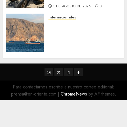
5 DE AGOSTO DE 2026
0
Internacionales
Trump advierte que Irán será
«golpeado con mucha fuerza»
mientras el acuerdo sobre el
Estrecho de Ormuz sigue sin
concretarse
5 DE AGOSTO DE 2026
0
Instagram
Twitter
Threads
Facebook
@EnOriente
(X)
Para contactarnos escribe a nuestro correo editorial:
prensa@en-oriente.com
|
ChromeNews
by AF themes.