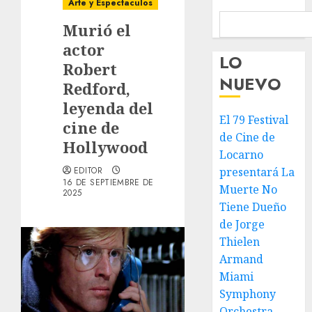
Arte y Espectaculos
Murió el
actor
LO
Robert
NUEVO
Redford,
leyenda del
El 79 Festival
cine de
de Cine de
Hollywood
Locarno
EDITOR
presentará La
16 DE SEPTIEMBRE DE
Muerte No
2025
Tiene Dueño
de Jorge
Thielen
Armand
Miami
Symphony
Orchestra