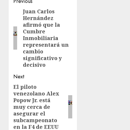
Post
Previous
navigation
Juan Carlos
Previous
Hernández
post:
afirmó que la
Cumbre
Inmobiliaria
representará un
cambio
significativo y
decisivo
Next
El piloto
Next
venezolano Alex
post:
Popow Jr. está
muy cerca de
asegurar el
subcampeonato
en la F4 de EEUU