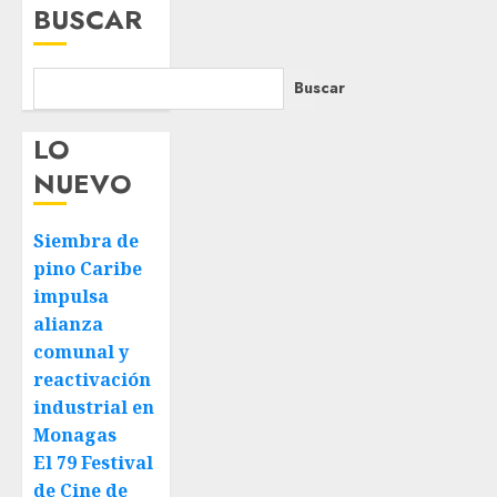
BUSCAR
de
venezolana
Ormuz
sigue
4 DE
AGOSTO
Buscar
sin
DE 2026
concretarse
0
LO
5 DE
NUEVO
AGOSTO
DE 2026
0
Siembra de
pino Caribe
impulsa
alianza
comunal y
reactivación
industrial en
Monagas
El 79 Festival
de Cine de