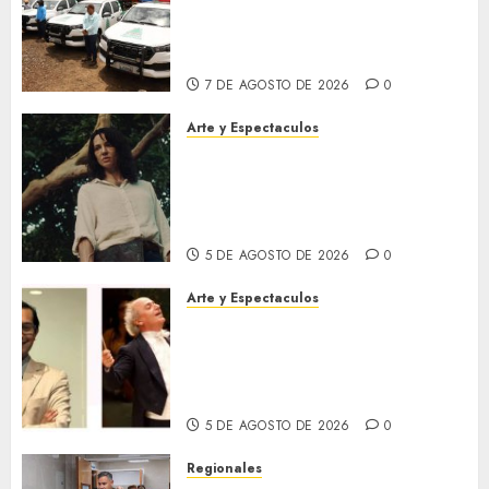
impulsa alianza comunal y
reactivación industrial en
Monagas
7 DE AGOSTO DE 2026
0
Arte y Espectaculos
El 79 Festival de Cine de
Locarno presentará La Muerte
No Tiene Dueño de Jorge
Thielen Armand
5 DE AGOSTO DE 2026
0
Arte y Espectaculos
Miami Symphony Orchestra
(MISO) lanzará una nueva y
emocionante iniciativa
llamada «Reach for the Stars»
5 DE AGOSTO DE 2026
0
Regionales