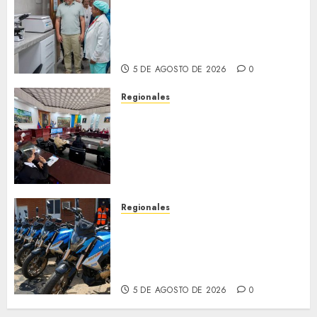
Plan Anzoátegui Nuestro
fortalece la salud en Bruzual
con nuevo laboratorio para el
Hospital de Clarines
5 DE AGOSTO DE 2026
0
Regionales
Cleanz aprueba en 1ra
discusión Proyecto de Ley en
cuanto a Prevención en caso
de Desastres Naturales en el
estado
5 DE AGOSTO DE 2026
0
Regionales
Alcaldesa Sugey Herrera dota
con 14 motos a la Dirección de
Vigilancia y Tránsito
Terrestre
5 DE AGOSTO DE 2026
0