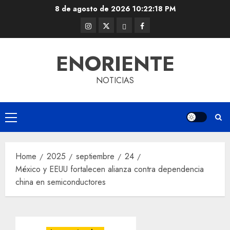
Skip
8 de agosto de 2026
10:22:19 PM
to
Instagram
Twitter
Threads
Facebook
content
@EnOriente
(X)
ENORIENTE
NOTICIAS
Primary
Menu
Home
2025
septiembre
24
México y EEUU fortalecen alianza contra dependencia
china en semiconductores