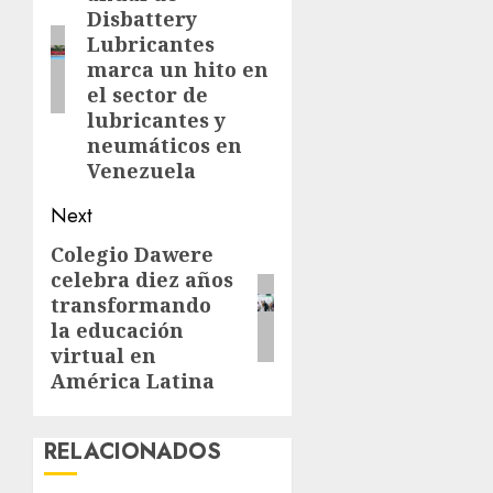
post:
Disbattery
Lubricantes
marca un hito en
el sector de
lubricantes y
neumáticos en
Venezuela
Next
Colegio Dawere
Next
celebra diez años
post:
transformando
la educación
virtual en
América Latina
RELACIONADOS