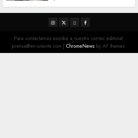
Instagram
Twitter
Threads
Facebook
@EnOriente
(X)
Para contactarnos escribe a nuestro correo editorial:
prensa@en-oriente.com
|
ChromeNews
by AF themes.