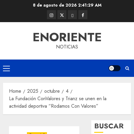
Skip
8 de agosto de 2026
2:41:30 AM
to
Instagram
Twitter
Threads
Facebook
content
@EnOriente
(X)
ENORIENTE
NOTICIAS
Primary
Menu
Home
2025
octubre
4
La Fundación ConValores y Trianz se unen en la
actividad deportiva “Rodamos Con Valores”
BUSCAR