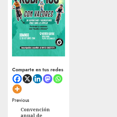
Comparte en tus redes
Post
Previous
navigation
Convención
Previous
anual de