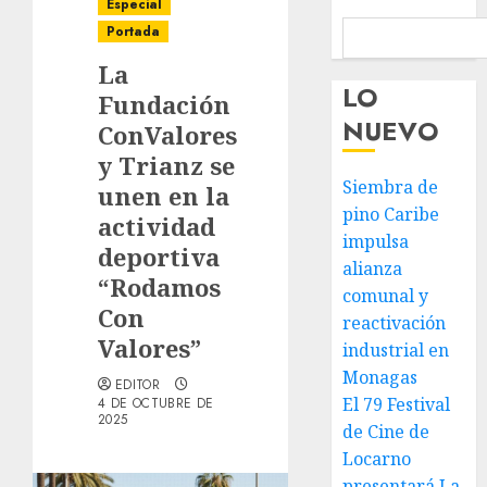
Especial
Portada
La
LO
Fundación
NUEVO
ConValores
y Trianz se
Siembra de
unen en la
pino Caribe
actividad
impulsa
deportiva
alianza
“Rodamos
comunal y
Con
reactivación
Valores”
industrial en
Monagas
EDITOR
El 79 Festival
4 DE OCTUBRE DE
2025
de Cine de
Locarno
presentará La