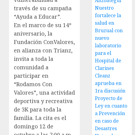
Anzoátegui
Nuestro
través de su campaña
fortalece la
“Ayuda a Educar”.
salud en
En el marco de su 14º
Bruzual con
aniversario, la
nuevo
Fundación ConValores,
laboratorio
en alianza con Trianz,
para el
invita a toda la
Hospital de
comunidad a
Clarines
participar en
Cleanz
aprueba en
“Rodamos Con
1ra discusión
Valores”, una actividad
Proyecto de
deportiva y recreativa
Ley en cuanto
de 3K para toda la
a Prevención
familia. La cita es el
en caso de
domingo 12 de
Desastres
octubre a las 7:00 a.m.,