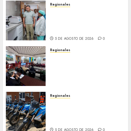
Regionales
Plan Anzoátegui Nuestro
fortalece la salud en Bruzual
con nuevo laboratorio para el
Hospital de Clarines
5 DE AGOSTO DE 2026
0
Regionales
Cleanz aprueba en 1ra
discusión Proyecto de Ley en
cuanto a Prevención en caso
de Desastres Naturales en el
estado
5 DE AGOSTO DE 2026
0
Regionales
Alcaldesa Sugey Herrera dota
con 14 motos a la Dirección de
Vigilancia y Tránsito
Terrestre
5 DE AGOSTO DE 2026
0