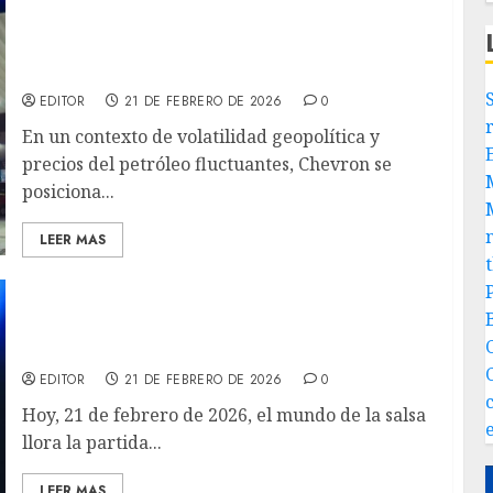
Chevron mantiene su liderazgo como una de
las petroleras más sólidas del mundo gracias
a su modelo integrado y robusta generación
de flujo de caja
EDITOR
21 DE FEBRERO DE 2026
0
En un contexto de volatilidad geopolítica y
precios del petróleo fluctuantes, Chevron se
posiciona...
LEER MAS
Adiós a Willie Colón: La Salsa Pierde a un
Gigante
EDITOR
21 DE FEBRERO DE 2026
0
Hoy, 21 de febrero de 2026, el mundo de la salsa
llora la partida...
LEER MAS