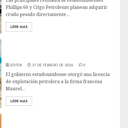
Phillips 66 y Citgo Petroleum planean adquirir
crudo pesado directamente...
LEER MAS
Maurel & Prom obtiene licencia de EE.UU.
para operar en el sector petrolero
venezolano
EDITOR
21 DE FEBRERO DE 2026
0
El gobierno estadounidense otorgó una licencia
de explotación petrolera a la firma francesa
Maurel...
LEER MAS
Licencia General 50A de OFAC amplía