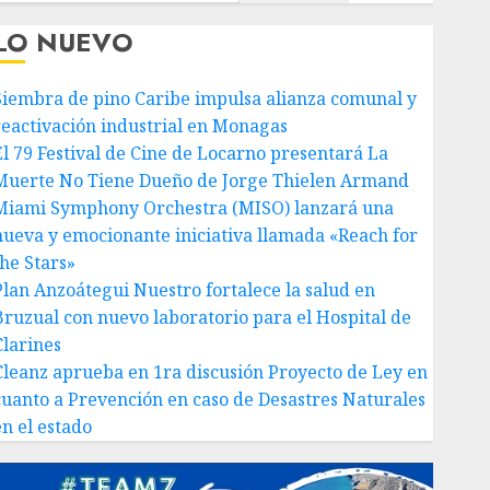
LO NUEVO
Siembra de pino Caribe impulsa alianza comunal y
reactivación industrial en Monagas
El 79 Festival de Cine de Locarno presentará La
Muerte No Tiene Dueño de Jorge Thielen Armand
Miami Symphony Orchestra (MISO) lanzará una
nueva y emocionante iniciativa llamada «Reach for
the Stars»
Plan Anzoátegui Nuestro fortalece la salud en
Bruzual con nuevo laboratorio para el Hospital de
Clarines
Cleanz aprueba en 1ra discusión Proyecto de Ley en
cuanto a Prevención en caso de Desastres Naturales
en el estado