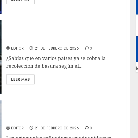
Cobro de Basura por Peso: Innovación Global
en Gestión de Residuos
EDITOR
21 DE FEBRERO DE 2026
0
¿Sabías que en varios países ya se cobra la
recolección de basura según el...
I
LEER MAS
Refinadoras estadounidenses Phillips 66 y
Citgo buscan comprar petróleo directamente
de Venezuela
EDITOR
21 DE FEBRERO DE 2026
0
Las principales refinadoras estadounidenses