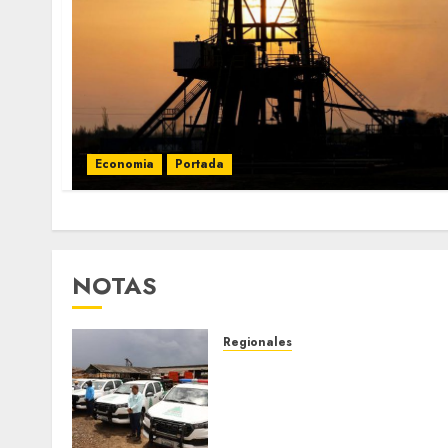
Economia
Portada
NOTAS
Regionales
Siembra de pino Caribe
impulsa alianza comunal y
reactivación industrial en
Monagas