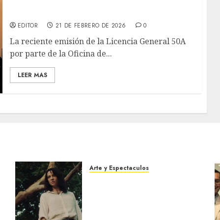
operaciones petroleras para BP, Chevron y
Repsol en Venezuela
EDITOR
21 DE FEBRERO DE 2026
0
La reciente emisión de la Licencia General 50A
por parte de la Oficina de...
LEER MAS
Arte y Espectaculos
El 79 Festival de Cine de
Locarno presentará La
Muerte No Tiene Dueño de
Jorge Thielen Armand