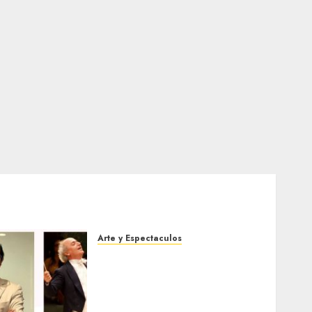
Arte y Espectaculos
Miami Symphony Orchestra
(MISO) lanzará una nueva y
emocionante iniciativa
llamada «Reach for the