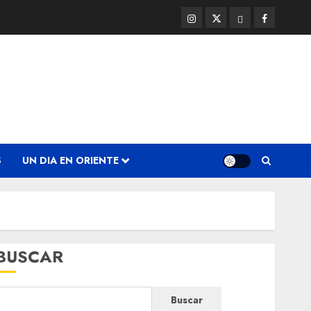
Instagram
Twitter
Threads
Facebook
@EnOriente
(X)
S
UN DIA EN ORIENTE
BUSCAR
Buscar