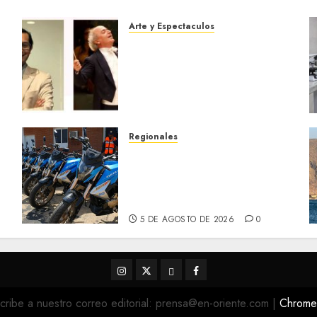
Arte y Espectaculos
Miami Symphony Orchestra
(MISO) lanzará una nueva y
emocionante iniciativa
llamada «Reach for the
Stars»
5 DE AGOSTO DE 2026
0
Regionales
Alcaldesa Sugey Herrera
dota con 14 motos a la
Dirección de Vigilancia y
s
Tránsito Terrestre
5 DE AGOSTO DE 2026
0
Instagram
Twitter
Threads
Facebook
@EnOriente
(X)
cribe a nuestro correo editorial: prensa@en-oriente.com
|
Chrom