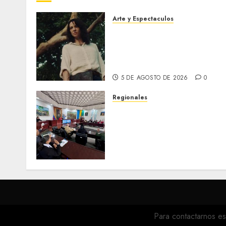
Arte y Espectaculos
El 79 Festival de Cine de
Locarno presentará La
Muerte No Tiene Dueño de
Jorge Thielen Armand
5 DE AGOSTO DE 2026
0
Regionales
Cleanz aprueba en 1ra
discusión Proyecto de Ley
en cuanto a Prevención en
caso de Desastres Naturale
en el estado
5 DE AGOSTO DE 2026
0
Para contactarnos es