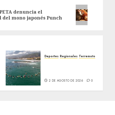
 PETA denuncia el
ad del mono japonés Punch
Deportes
Regionales
Terremoto
a
Surfistas rinden homenaje
en La Guaira a colegas
fallecidos tras los sismos
2 DE AGOSTO DE 2026
0