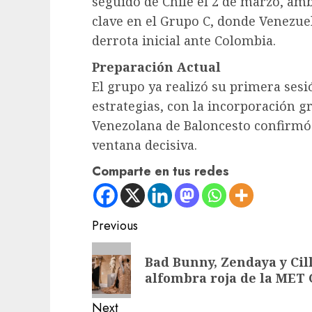
seguido de Chile el 2 de marzo, amb
clave en el Grupo C, donde Venezue
derrota inicial ante Colombia.
Preparación Actual
El grupo ya realizó su primera sesi
estrategias, con la incorporación g
Venezolana de Baloncesto confirmó 
ventana decisiva.
Comparte en tus redes
Post
Previous
navigation
Previous
Bad Bunny, Zendaya y Ci
post:
alfombra roja de la MET 
Next