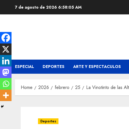
Skip
7 de agosto de 2026
6:58:06 AM
to
content
ESPECIAL
DEPORTES
ARTE Y ESPECTACULOS
Home
2026
febrero
25
La Vinotinto de las Al
Deportes