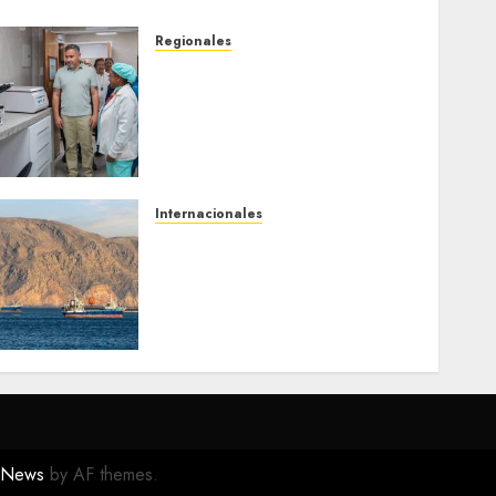
Regionales
Plan Anzoátegui Nuestro
fortalece la salud en
Bruzual con nuevo
laboratorio para el
Hospital de Clarines
5 DE AGOSTO DE 2026
0
Internacionales
Trump advierte que Irán
será «golpeado con mucha
fuerza» mientras el
acuerdo sobre el Estrecho
de Ormuz sigue sin
concretarse
5 DE AGOSTO DE 2026
0
eNews
by AF themes.