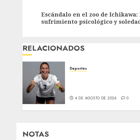
Next
Escándalo en el zoo de Ichikawa:
post:
sufrimiento psicológico y soled
RELACIONADOS
Deportes
EE. UU. libera bajo fianza 
futbolista venezolana pese
a ser solicitante de asilo
4 DE AGOSTO DE 2026
0
NOTAS