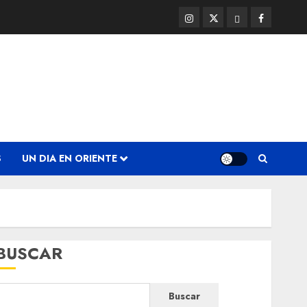
Instagram
Twitter
Threads
Facebook
@EnOriente
(X)
S
UN DIA EN ORIENTE
BUSCAR
Buscar