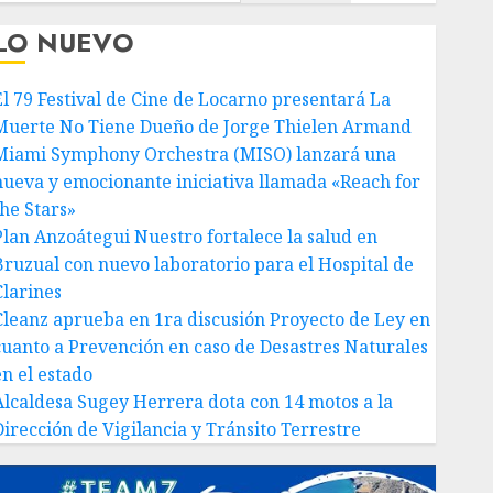
LO NUEVO
El 79 Festival de Cine de Locarno presentará La
Muerte No Tiene Dueño de Jorge Thielen Armand
Miami Symphony Orchestra (MISO) lanzará una
nueva y emocionante iniciativa llamada «Reach for
the Stars»
Plan Anzoátegui Nuestro fortalece la salud en
Bruzual con nuevo laboratorio para el Hospital de
Clarines
Cleanz aprueba en 1ra discusión Proyecto de Ley en
cuanto a Prevención en caso de Desastres Naturales
en el estado
Alcaldesa Sugey Herrera dota con 14 motos a la
Dirección de Vigilancia y Tránsito Terrestre