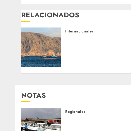
RELACIONADOS
Internacionales
Trump advierte que Irán
será «golpeado con mucha
fuerza» mientras el
acuerdo sobre el Estrecho
de Ormuz sigue sin
concretarse
5 DE AGOSTO DE 2026
0
NOTAS
Regionales
Siembra de pino Caribe
impulsa alianza comunal y