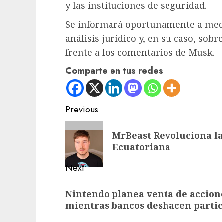
y las instituciones de seguridad.
Se informará oportunamente a medi
análisis jurídico y, en su caso, sob
frente a los comentarios de Musk.
Comparte en tus redes
Post
Previous
navigation
Previous
MrBeast Revoluciona l
post:
Ecuatoriana
Next
Next
Nintendo planea venta de accione
post:
mientras bancos deshacen parti