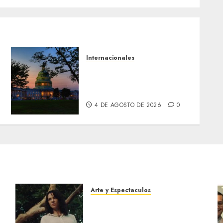
Internacionales
Senadores de EE. UU.
endurecen presión sobre
la transición venezolana
4 DE AGOSTO DE 2026
0
Arte y Espectaculos
El 79 Festival de Cine de
Locarno presentará La