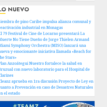
LO NUEVO
Siembra de pino Caribe impulsa alianza comunal y
reactivación industrial en Monagas
El 79 Festival de Cine de Locarno presentará La
Muerte No Tiene Dueño de Jorge Thielen Armand
Miami Symphony Orchestra (MISO) lanzará una
nueva y emocionante iniciativa llamada «Reach for
the Stars»
Plan Anzoátegui Nuestro fortalece la salud en
Bruzual con nuevo laboratorio para el Hospital de
Clarines
Cleanz aprueba en 1ra discusión Proyecto de Ley en
cuanto a Prevención en caso de Desastres Naturales
en el estado