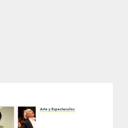
Arte y Espectaculos
Miami Symphony Orchestra
(MISO) lanzará una nueva y