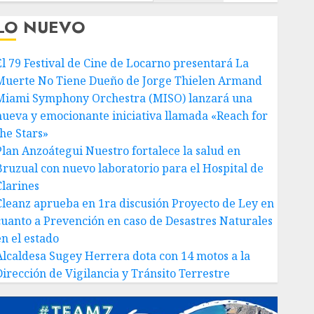
LO NUEVO
El 79 Festival de Cine de Locarno presentará La
Muerte No Tiene Dueño de Jorge Thielen Armand
Miami Symphony Orchestra (MISO) lanzará una
nueva y emocionante iniciativa llamada «Reach for
the Stars»
Plan Anzoátegui Nuestro fortalece la salud en
Bruzual con nuevo laboratorio para el Hospital de
Clarines
Cleanz aprueba en 1ra discusión Proyecto de Ley en
cuanto a Prevención en caso de Desastres Naturales
en el estado
Alcaldesa Sugey Herrera dota con 14 motos a la
Dirección de Vigilancia y Tránsito Terrestre