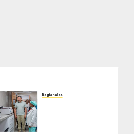
Regionales
Plan Anzoátegui Nuestro
fortalece la salud en
Bruzual con nuevo
laboratorio para el
Hospital de Clarines