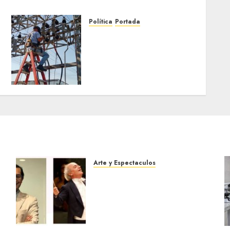
Política
Portada
Gobierno interino de
Venezuela llama a
a
racionalizar el uso de
agua y electricidad por
impacto del “Superniño”
3 DE AGOSTO DE 2026
0
Arte y Espectaculos
Miami Symphony Orchestra
(MISO) lanzará una nueva y
emocionante iniciativa
llamada «Reach for the
Stars»