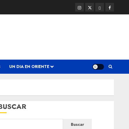
Instagram
Twitter
Threads
Facebook
@EnOriente
(X)
S
UN DIA EN ORIENTE
BUSCAR
Buscar