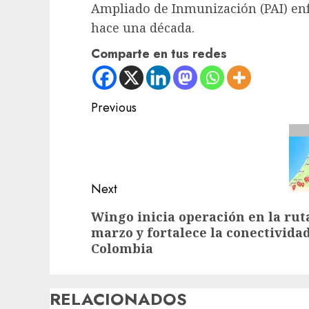
Ampliado de Inmunización (PAI) enf
hace una década.
Comparte en tus redes
Post
Previous
navigation
Previous
post:
Next
Next
Wingo inicia operación en la rut
marzo y fortalece la conectivida
post:
Colombia
RELACIONADOS