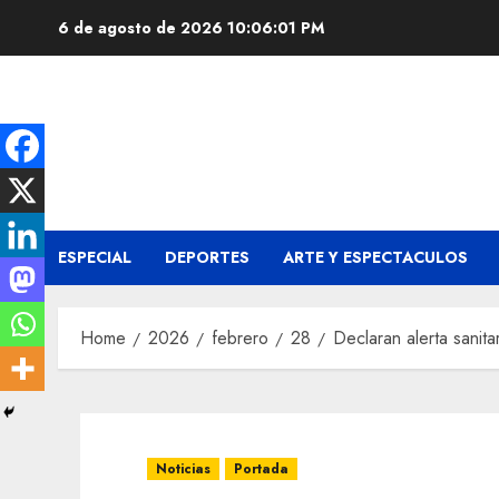
Skip
6 de agosto de 2026
10:06:02 PM
to
content
ESPECIAL
DEPORTES
ARTE Y ESPECTACULOS
Home
2026
febrero
28
Declaran alerta sanit
Noticias
Portada