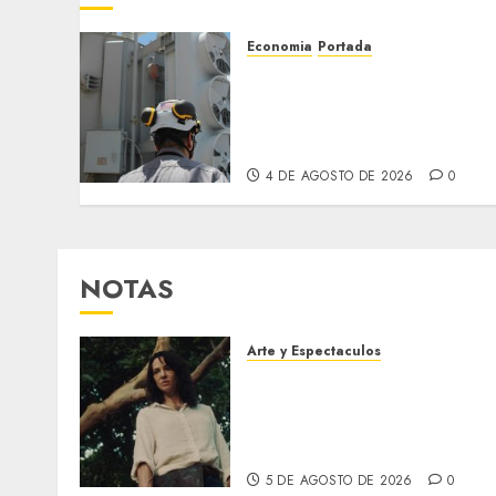
Economia
Portada
EE. UU. inspecciona Guri
para trazar
modernización del sistem
eléctrico venezolano
4 DE AGOSTO DE 2026
0
NOTAS
Arte y Espectaculos
El 79 Festival de Cine de
Locarno presentará La
Muerte No Tiene Dueño de
Jorge Thielen Armand
5 DE AGOSTO DE 2026
0