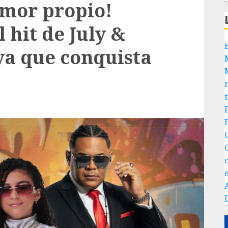
amor propio!
l hit de July &
a que conquista