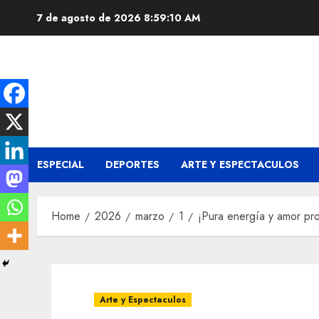
Skip
7 de agosto de 2026
8:59:11 AM
to
content
ESPECIAL
DEPORTES
ARTE Y ESPECTACULOS
Home
2026
marzo
1
¡Pura energía y amor pro
Arte y Espectaculos