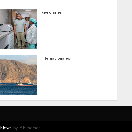
Regionales
Plan Anzoátegui Nuestro
fortalece la salud en
Bruzual con nuevo
laboratorio para el
Hospital de Clarines
5 DE AGOSTO DE 2026
0
Internacionales
Trump advierte que Irán
será «golpeado con mucha
fuerza» mientras el
acuerdo sobre el Estrecho
de Ormuz sigue sin
concretarse
5 DE AGOSTO DE 2026
0
eNews
by AF themes.