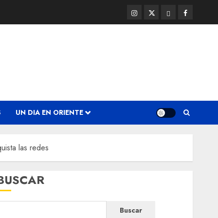
Instagram
Twitter
Threads
Facebook
@EnOriente
(X)
S
UN DIA EN ORIENTE
uista las redes
BUSCAR
Buscar