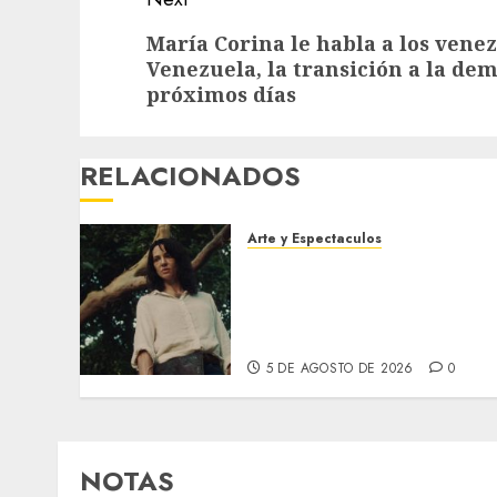
Next
María Corina le habla a los venez
Venezuela, la transición a la dem
post:
próximos días
RELACIONADOS
Arte y Espectaculos
El 79 Festival de Cine de
Locarno presentará La
Muerte No Tiene Dueño de
Jorge Thielen Armand
5 DE AGOSTO DE 2026
0
NOTAS