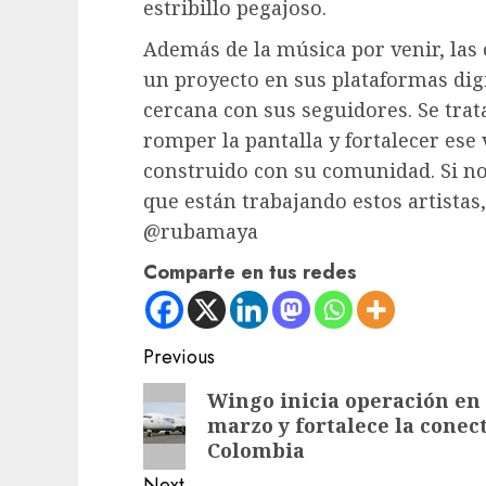
estribillo pegajoso.
Además de la música por venir, las
un proyecto en sus plataformas dig
cercana con sus seguidores. Se tra
romper la pantalla y fortalecer ese
construido con su comunidad. Si no
que están trabajando estos artistas
@rubamaya
Comparte en tus redes
Post
Previous
navigation
Previous
Wingo inicia operación en 
marzo y fortalece la conec
post:
Colombia
Next