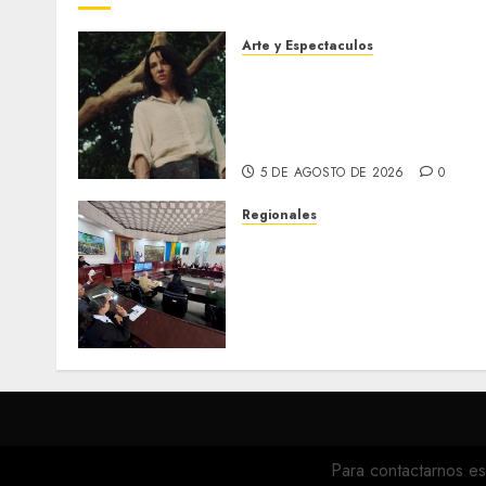
Arte y Espectaculos
El 79 Festival de Cine de
Locarno presentará La
Muerte No Tiene Dueño de
Jorge Thielen Armand
5 DE AGOSTO DE 2026
0
Regionales
Cleanz aprueba en 1ra
discusión Proyecto de Ley
en cuanto a Prevención en
caso de Desastres Naturale
en el estado
5 DE AGOSTO DE 2026
0
Para contactarnos es