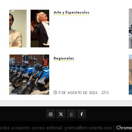
Arte y Espectaculos
Miami Symphony Orchestra
(MISO) lanzará una nueva y
emocionante iniciativa
llamada «Reach for the
Stars»
5 DE AGOSTO DE 2026
0
Regionales
Alcaldesa Sugey Herrera
dota con 14 motos a la
Dirección de Vigilancia y
s
Tránsito Terrestre
5 DE AGOSTO DE 2026
0
Instagram
Twitter
Threads
Facebook
@EnOriente
(X)
cribe a nuestro correo editorial: prensa@en-oriente.com
|
Chrom