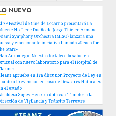
LO NUEVO
El 79 Festival de Cine de Locarno presentará La
Muerte No Tiene Dueño de Jorge Thielen Armand
Miami Symphony Orchestra (MISO) lanzará una
nueva y emocionante iniciativa llamada «Reach for
the Stars»
Plan Anzoátegui Nuestro fortalece la salud en
Bruzual con nuevo laboratorio para el Hospital de
Clarines
Cleanz aprueba en 1ra discusión Proyecto de Ley en
cuanto a Prevención en caso de Desastres Naturales
en el estado
Alcaldesa Sugey Herrera dota con 14 motos a la
Dirección de Vigilancia y Tránsito Terrestre