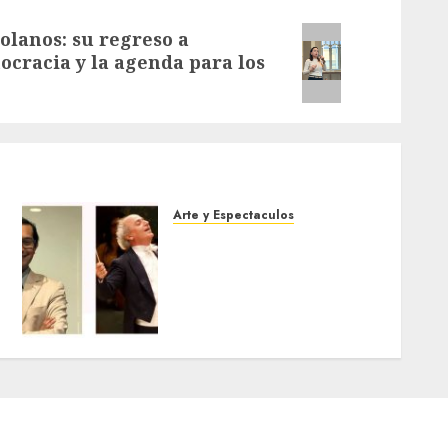
olanos: su regreso a
ocracia y la agenda para los
Arte y Espectaculos
Miami Symphony
Orchestra (MISO) lanzará
una nueva y emocionante
iniciativa llamada «Reach
for the Stars»
5 DE AGOSTO DE 2026
0