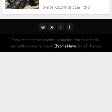
Terrestre
5 DE AGOSTO DE 2026
0
Instagram
Twitter
Threads
Facebook
@EnOriente
(X)
Para contactarnos escribe a nuestro correo editorial:
prensa@en-oriente.com
|
ChromeNews
by AF themes.