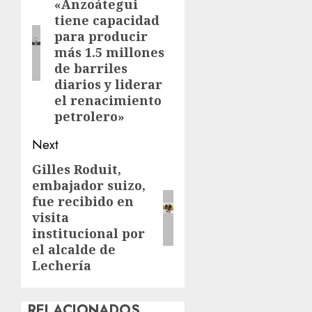
«Anzoátegui
post:
tiene capacidad
para producir
más 1.5 millones
de barriles
diarios y liderar
el renacimiento
petrolero»
Next
Gilles Roduit,
Next
embajador suizo,
post:
fue recibido en
visita
institucional por
el alcalde de
Lechería
RELACIONADOS