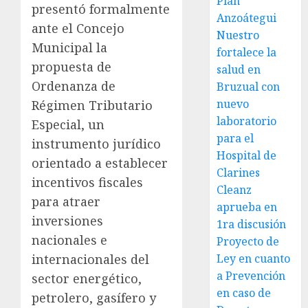
Plan
presentó formalmente
Anzoátegui
ante el Concejo
Nuestro
Municipal la
fortalece la
propuesta de
salud en
Ordenanza de
Bruzual con
nuevo
Régimen Tributario
laboratorio
Especial, un
para el
instrumento jurídico
Hospital de
orientado a establecer
Clarines
incentivos fiscales
Cleanz
para atraer
aprueba en
inversiones
1ra discusión
nacionales e
Proyecto de
Ley en cuanto
internacionales del
a Prevención
sector energético,
en caso de
petrolero, gasífero y