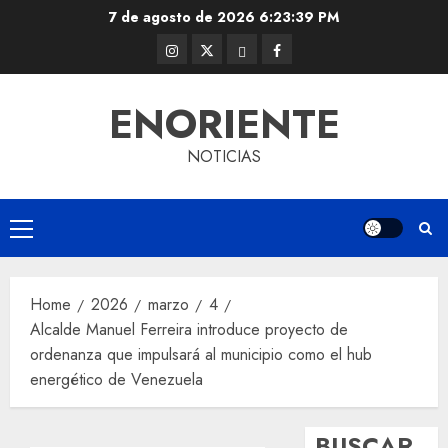
Skip
7 de agosto de 2026
6:23:40 PM
to
Instagram
Twitter
Threads
Facebook
content
@EnOriente
(X)
ENORIENTE
NOTICIAS
Primary
Menu
Home
2026
marzo
4
Alcalde Manuel Ferreira introduce proyecto de
ordenanza que impulsará al municipio como el hub
energético de Venezuela
BUSCAR