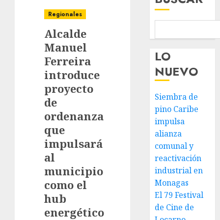
Regionales
Alcalde
Manuel
LO
Ferreira
NUEVO
introduce
proyecto
Siembra de
de
pino Caribe
ordenanza
impulsa
que
alianza
impulsará
comunal y
al
reactivación
municipio
industrial en
como el
Monagas
El 79 Festival
hub
de Cine de
energético
Locarno