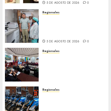
5 DE AGOSTO DE 2026
0
Regionales
Plan Anzoátegui Nuestro
fortalece la salud en Bruzual
con nuevo laboratorio para el
Hospital de Clarines
5 DE AGOSTO DE 2026
0
Regionales
Cleanz aprueba en 1ra
discusión Proyecto de Ley en
cuanto a Prevención en caso
de Desastres Naturales en el
estado
5 DE AGOSTO DE 2026
0
Regionales
Alcaldesa Sugey Herrera dota
con 14 motos a la Dirección de
Vigilancia y Tránsito