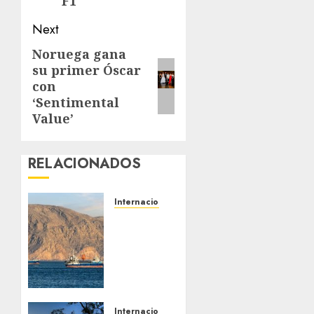
F1
Next
Noruega gana
Next
su primer Óscar
post:
con
‘Sentimental
Value’
RELACIONADOS
Internacionales
Trump
advierte
que
Irán
será
«golpeado
con
Internacionales