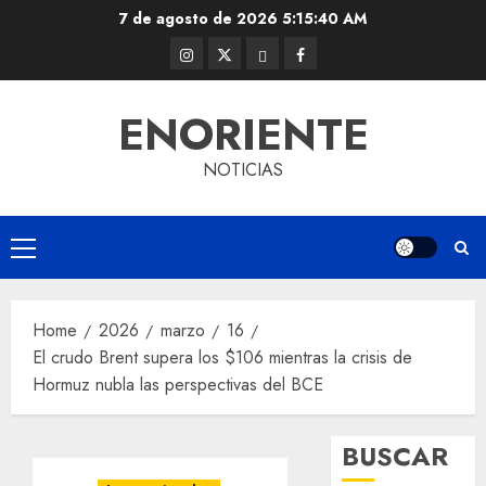
Skip
7 de agosto de 2026
5:15:41 AM
to
Instagram
Twitter
Threads
Facebook
content
@EnOriente
(X)
ENORIENTE
NOTICIAS
Primary
Menu
Home
2026
marzo
16
El crudo Brent supera los $106 mientras la crisis de
Hormuz nubla las perspectivas del BCE
BUSCAR