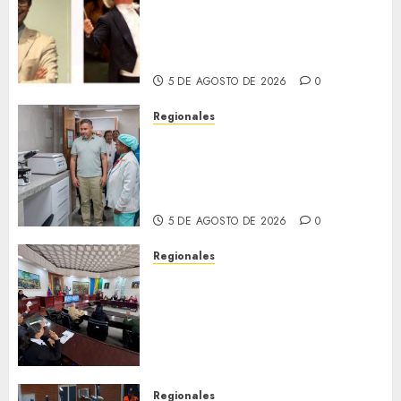
(MISO) lanzará una nueva y
emocionante iniciativa
llamada «Reach for the Stars»
5 DE AGOSTO DE 2026
0
Regionales
Plan Anzoátegui Nuestro
fortalece la salud en Bruzual
con nuevo laboratorio para el
Hospital de Clarines
5 DE AGOSTO DE 2026
0
Regionales
Cleanz aprueba en 1ra
discusión Proyecto de Ley en
cuanto a Prevención en caso
de Desastres Naturales en el
estado
5 DE AGOSTO DE 2026
0
Regionales