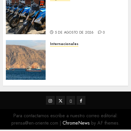
Alcaldesa Sugey Herrera dota
con 14 motos a la Dirección de
Vigilancia y Tránsito
Terrestre
5 DE AGOSTO DE 2026
0
Internacionales
Trump advierte que Irán será
«golpeado con mucha fuerza»
mientras el acuerdo sobre el
Estrecho de Ormuz sigue sin
concretarse
5 DE AGOSTO DE 2026
0
Instagram
Twitter
Threads
Facebook
@EnOriente
(X)
Para contactarnos escribe a nuestro correo editorial:
prensa@en-oriente.com
|
ChromeNews
by AF themes.