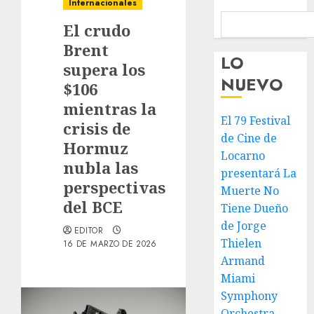
Internacionales
El crudo
Brent
LO
supera los
NUEVO
$106
mientras la
El 79 Festival
crisis de
de Cine de
Hormuz
Locarno
nubla las
presentará La
perspectivas
Muerte No
del BCE
Tiene Dueño
de Jorge
EDITOR
Thielen
16 DE MARZO DE 2026
Armand
Miami
Symphony
Orchestra